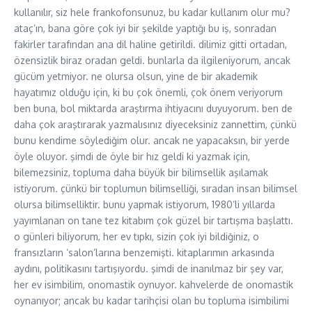
kullanılır, siz hele frankofonsunuz, bu kadar kullanım olur mu?
ataç’ın, bana göre çok iyi bir şekilde yaptığı bu iş, sonradan
fakirler tarafından ana dil haline getirildi. dilimiz gitti ortadan,
özensizlik biraz oradan geldi. bunlarla da ilgileniyorum, ancak
gücüm yetmiyor. ne olursa olsun, yine de bir akademik
hayatımız olduğu için, ki bu çok önemli, çok önem veriyorum
ben buna, bol miktarda araştırma ihtiyacını duyuyorum. ben de
daha çok araştırarak yazmalısınız diyeceksiniz zannettim, çünkü
bunu kendime söylediğim olur. ancak ne yapacaksın, bir yerde
öyle oluyor. şimdi de öyle bir hız geldi ki yazmak için,
bilemezsiniz, topluma daha büyük bir bilimsellik aşılamak
istiyorum. çünkü bir toplumun bilimselliği, sıradan insan bilimsel
olursa bilimselliktir. bunu yapmak istiyorum, 1980’li yıllarda
yayımlanan on tane tez kitabım çok güzel bir tartışma başlattı.
o günleri biliyorum, her ev tıpkı, sizin çok iyi bildiğiniz, o
fransızların ‘salon’larına benzemişti. kitaplarımın arkasında
aydını, politikasını tartışıyordu. şimdi de inanılmaz bir şey var,
her ev isimbilim, onomastik oynuyor. kahvelerde de onomastik
oynanıyor; ancak bu kadar tarihçisi olan bu topluma isimbilimi