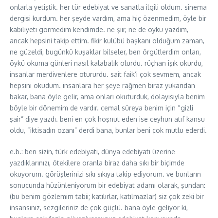
onlarla yetiştik. her tür edebiyat ve sanatla ilgili oldum. sinema
dergisi kurdum. her şeyde vardım, ama hiç özenmedim, öyle bir
kabiliyeti görmedim kendimde. ne şiir, ne de öykü yazdım,
ancak hepsini takip ettim. fikir kulübü başkanı olduğum zaman,
ne güzeldi, bugünkü kuşaklar bilseler, ben örgütlerdim onları,
öykü okuma günleri nasıl kalabalık olurdu. rüçhan işık okurdu,
insanlar merdivenlere otururdu. sait faik’i çok sevmem, ancak
hepsini okudum. insanlara her şeye rağmen biraz yukarıdan
bakar, bana öyle gelir, ama onları okuturduk, dolayısıyla benim
böyle bir dönemim de vardır. cemal süreya benim için “gizli
şair” diye yazdı. beni en çok hoşnut eden ise ceyhun atıf kansu
oldu, “iktisadın ozanı” derdi bana, bunlar beni çok mutlu ederdi.
e.b.: ben sizin, türk edebiyatı, dünya edebiyatı üzerine
yazdıklarınızı, ötekilere oranla biraz daha sıkı bir biçimde
okuyorum. görüşlerinizi sıkı sıkıya takip ediyorum. ve bunların
sonucunda hüzünleniyorum bir edebiyat adamı olarak, şundan:
(bu benim gözlemim tabii; katılırlar, katılmazlar) siz çok zeki bir
insansınız, sezgileriniz de çok güçlü. bana öyle geliyor ki,