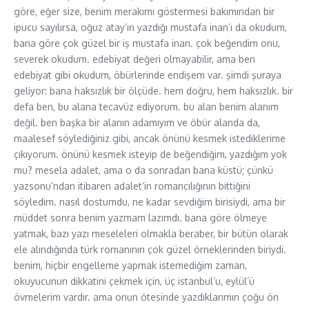
göre, eğer size, benim merakımı göstermesi bakımından bir
ipucu sayılırsa, oğuz atay’ın yazdığı mustafa inan’ı da okudum,
bana göre çok güzel bir iş mustafa inan. çok beğendim onu,
severek okudum. edebiyat değeri olmayabilir, ama ben
edebiyat gibi okudum, öbürlerinde endişem var. şimdi şuraya
geliyor: bana haksızlık bir ölçüde. hem doğru, hem haksızlık. bir
defa ben, bu alana tecavüz ediyorum. bu alan benim alanım
değil. ben başka bir alanın adamıyım ve öbür alanda da,
maalesef söylediğiniz gibi, ancak önünü kesmek istediklerime
çıkıyorum. önünü kesmek isteyip de beğendiğim, yazdığım yok
mu? mesela adalet, ama o da sonradan bana küstü; çünkü
yazsonu’ndan itibaren adalet’in romancılığının bittiğini
söyledim. nasıl dostumdu, ne kadar sevdiğim birisiydi, ama bir
müddet sonra benim yazmam lazımdı. bana göre ölmeye
yatmak, bazı yazı meseleleri olmakla beraber, bir bütün olarak
ele alındığında türk romanının çok güzel örneklerinden biriydi.
benim, hiçbir engelleme yapmak istemediğim zaman,
okuyucunun dikkatini çekmek için, üç istanbul’u, eylül’ü
övmelerim vardır. ama onun ötesinde yazdıklarımın çoğu ön