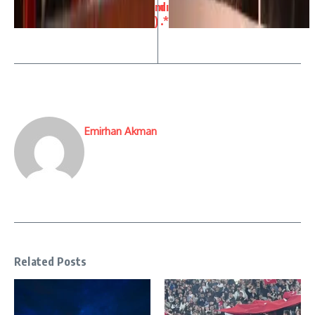
m
dı
)
.*
Emirhan Akman
Related Posts