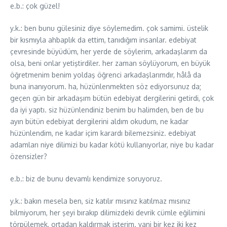
e.b.: çok güzel!
y.k.: ben bunu gülesiniz diye söylemedim. çok samimi. üstelik
bir kısmıyla ahbaplık da ettim, tanıdığım insanlar. edebiyat
çevresinde büyüdüm, her yerde de söylerim, arkadaşlarım da
olsa, beni onlar yetiştirdiler. her zaman söylüyorum, en büyük
öğretmenim benim yoldaş öğrenci arkadaşlarımdır, hâlâ da
buna inanıyorum. ha, hüzünlenmekten söz ediyorsunuz da;
geçen gün bir arkadaşım bütün edebiyat dergilerini getirdi, çok
da iyi yaptı. siz hüzünlendiniz benim bu halimden, ben de bu
ayın bütün edebiyat dergilerini aldım okudum, ne kadar
hüzünlendim, ne kadar içim karardı bilemezsiniz. edebiyat
adamları niye dilimizi bu kadar kötü kullanıyorlar, niye bu kadar
özensizler?
e.b.: biz de bunu devamlı kendimize soruyoruz.
y.k.: bakın mesela ben, siz katılır mısınız katılmaz mısınız
bilmiyorum, her şeyi bırakıp dilimizdeki devrik cümle eğilimini
törpülemek, ortadan kaldırmak isterim. yani bir kez iki kez