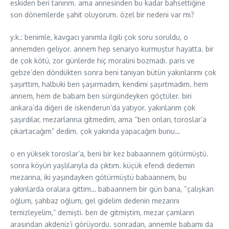
eskiden beri tanırım. ama annesinden bu kadar bahsettiğine
son dönemlerde şahit oluyorum. özel bir nedeni var mı?
y.k.: benimle, kavgacı yanımla ilgili çok soru soruldu, o
annemden geliyor. annem hep senaryo kurmuştur hayatta. bir
de çok kötü, zor günlerde hiç moralini bozmadı. paris ve
gebze’den döndükten sonra beni tanıyan bütün yakınlarımı çok
şaşırttım, halbuki ben şaşırmadım, kendimi şaşırtmadım. hem
annem, hem de babam ben sürgündeyken göçtüler. biri
ankara’da diğeri de iskenderun’da yatıyor. yakınlarım çok
şaşırdılar, mezarlarına gitmedim, ama “ben onları, toroslar’a
çıkartacağım” dedim. çok yakında yapacağım bunu…
o en yüksek toroslar’a, beni bir kez babaannem götürmüştü.
sonra köyün yaşlılarıyla da çıktım. küçük efendi dedemin
mezarına, iki yaşındayken götürmüştü babaannem, bu
yakınlarda oralara gittim… babaannem bir gün bana, “çalışkan
oğlum, şahbaz oğlum, gel gidelim dedenin mezarını
temizleyelim,” demişti. ben de gitmiştim, mezar çamların
arasından akdeniz’i görüyordu. sonradan, annemle babamı da