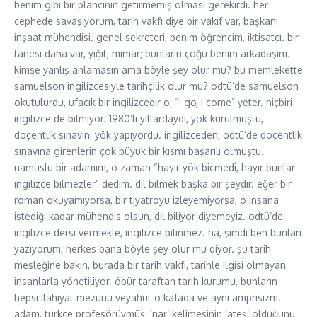
benim gibi bir plancının getirmemiş olması gerekirdi. her
cephede savaşıyorum, tarih vakfı diye bir vakıf var, başkanı
inşaat mühendisi. genel sekreteri, benim öğrencim, iktisatçı. bir
tanesi daha var, yiğit, mimar; bunların çoğu benim arkadaşım.
kimse yanlış anlamasın ama böyle şey olur mu? bu memlekette
samuelson ingilizcesiyle tarihçilik olur mu? odtü’de samuelson
okutulurdu, ufacık bir ingilizcedir o; “i go, i come” yeter. hiçbiri
ingilizce de bilmiyor. 1980’li yıllardaydı, yök kurulmuştu,
doçentlik sınavını yök yapıyordu. ingilizceden, odtü’de doçentlik
sınavına girenlerin çok büyük bir kısmı başarılı olmuştu.
namuslu bir adamım, o zaman “hayır yök biçmedi, hayır bunlar
ingilizce bilmezler” dedim. dil bilmek başka bir şeydir. eğer bir
roman okuyamıyorsa, bir tiyatroyu izleyemiyorsa, o insana
istediği kadar mühendis olsun, dil biliyor diyemeyiz. odtü’de
ingilizce dersi vermekle, ingilizce bilinmez. ha, şimdi ben bunları
yazıyorum, herkes bana böyle şey olur mu diyor. şu tarih
mesleğine bakın, burada bir tarih vakfı, tarihle ilgisi olmayan
insanlarla yönetiliyor. öbür taraftan tarih kurumu, bunların
hepsi ilahiyat mezunu veyahut o kafada ve aynı amprisizm.
adam, türkçe profesörüymüş, ‘nar’ kelimesinin ‘ateş’ olduğunu