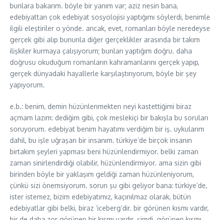
bunlara bakarım. böyle bir yanım var; aziz nesin bana,
edebiyattan çok edebiyat sosyolojisi yaptığımı söylerdi, benimle
ilgili eleştiriler o yönde. ancak, evet, romanları böyle neredeyse
gerçek gibi alıp bununla diğer gerçeklikler arasında bir takım
ilişkiler kurmaya çalışıyorum; bunları yaptığım doğru. daha
doğrusu okuduğum romanların kahramanlarını gerçek yapıp,
gerçek dünyadaki hayallerle karşılaştırıyorum, böyle bir şey
yapıyorum.
e.b.: benim, demin hüzünlenmekten neyi kastettiğimi biraz
açmam lazım: dediğim gibi, çok meslekiçi bir bakışla bu soruları
soruyorum. edebiyat benim hayatımı verdiğim bir iş. uykularım
dahil, bu işle uğraşan bir insanım. türkiye’de birçok insanın
birtakım şeyleri yapması beni hüzünlendirmiyor. belki zaman
zaman sinirlendirdiği olabilir, hüzünlendirmiyor. ama sizin gibi
birinden böyle bir yaklaşım geldiği zaman hüzünleniyorum,
çünkü sizi önemsiyorum. sorun şu gibi geliyor bana: türkiye’de,
ister istemez, bizim edebiyatımız, kaçınılmaz olarak, bütün
edebiyatlar gibi belki, biraz ‘iceberg’dir. bir görünen kısmı vardır,
bir de daha zor görünen bir kısmı vardır. şimdi, görünen kısmı,