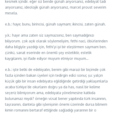
kesmek içindir. eğer siz bende günah arıyorsanız, edebiyat tadı
arıyorsanız, ideolojik günah arıyorsanız, marcel proust severim
mesela.
e.b.: hayır, bunu, birincisi, günah saymam; ikincisi, zaten günah.
y.k.: hayır ama zaten siz saymazsınız, ben saymadığınızı
biliyorum. çok açık olarak söylemeliyim, fethi naci, öbürlerinden
daha bilgiyle yazdığı için, fethi’yi iyi bir eleştirmen saymam ben.
çünkü, sanat eserinde en önemli şey estetiktir, estetik
kaygılarım, iyi ifade ediyor muyum etmiyor muyum…
e.b.: işte belki de edebiyatın, benim gibi marazi bir biçimde çok
fazla içinden bakan üyeleri için tedirgin edici sonuç şu: yalçın
küçük gibi bir insan edebiyata eğildiğinde getirdiği yaklaşımlarla
acaba türkiye’de okurların doğru ya da has, nasıl bir kelime
seçeriz bilmiyorum ama, edebiyata yönelmesine katkıda
bulunamaz mıydı? örneğin vüsat bener yapıtında türk insanının,
taşrasının, dantela gibi işlenişinin önemi üzerinde dursa bilmem
kimin romanını bertaraf ettiğinde sağladığı yararının bir o