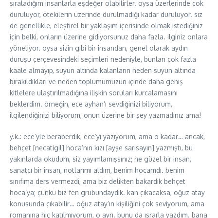
sıraladığım insanlarla eşdeğer olabilirler. oysa üzerlerinde çok
duruluyor, ötekilerin üzerinde durulmadığı kadar duruluyor. siz
de genellikle, eleştirel bir yaklaşım içerisinde olmak istediğiniz
için belki, onların üzerine gidiyorsunuz daha fazla. ilginiz onlara
yöneliyor. oysa sizin gibi bir insandan, genel olarak aydın
duruşu çerçevesindeki seçimleri nedeniyle, bunları çok fazla
kaale almayıp, suyun altında kalanların neden suyun altında
bırakıldıkları ve neden toplumumuzun içinde daha geniş
kitlelere ulaştırılmadığına ilişkin soruları kurcalamasını
beklerdim. örneğin, ece ayhan’ı sevdiğinizi biliyorum,
ilgilendiğinizi biliyorum, onun üzerine bir şey yazmadınız ama!
y.k.: ece’yle beraberdik, ece’yi yazıyorum, ama o kadar… ancak,
behçet [necatigil] hoca’nın kızı [ayşe sarısayın] yazmıştı, bu
yakınlarda okudum, siz yayımlamışsınız; ne güzel bir insan,
sanatçı bir insan, notlarımı aldım, benim hocamdı. benim
sınıfıma ders vermezdi, ama biz delikten bakardık behçet
hoca’ya; çünkü biz fen grubundaydık. kan çıkacaksa, oğuz atay
konusunda çıkabilir… oğuz atay’ın kişiliğini çok seviyorum, ama
romanına hiç katılmıyorum, o ayrı. bunu da ısrarla yazdım. bana