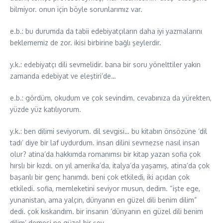
bilmiyor. onun için böyle sorunlarımız var.
e.b.: bu durumda da tabii edebiyatçıların daha iyi yazmalarını
beklememiz de zor. ikisi birbirine bağlı şeylerdir.
y.k.: edebiyatçı dili sevmelidir. bana bir soru yönelttiler yakın
zamanda edebiyat ve eleştiri’de…
e.b.: gördüm, okudum ve çok sevindim. cevabınıza da yürekten,
yüzde yüz katılıyorum.
y.k.: ben dilimi seviyorum. dil sevgisi… bu kitabın önsözüne ‘dil
tadı’ diye bir laf uydurdum. insan dilini sevmezse nasıl insan
olur? atina’da hakkımda romanımsı bir kitap yazan sofia çok
hırslı bir kızdı. on yıl amerika’da, italya’da yaşamış, atina’da çok
başarılı bir genç hanımdı. beni çok etkiledi, iki açıdan çok
etkiledi. sofia, memleketini seviyor musun, dedim. “işte ege,
yunanistan, ama yalçın, dünyanın en güzel dili benim dilim”
dedi. çok kıskandım. bir insanın ‘dünyanın en güzel dili benim
dilim’ demesi ne güzel bir şey…