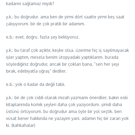
kadarını sağlamaz mıydı?
y.k.: bu doğrudur. ama ben de yirmi dört saatte yirmi beş saat
çalışıyorum. bir de çok pratik bir adamım.
e.b.: evet, doğru. fazla şey bekliyoruz.
y.k.: bu taraf çok açıktır, keşke olsa. üzerime hiç iş sayılmayacak
işler yaptım, mesela benim ütopyadaki yaptıklarım. burada
söylediğiniz doğrudur, ancak bir çokları bana, “sen her şeyi
bırak, edebiyatla uğraş” dediler.
e.b.: yok o kadar da değil tabii.
y.k.: bir de çok ciddi olarak mizah yazmamı önerdiler. bakın eski
kitaplarımda komik şeyleri daha çok yazıyordum. şimdi daha
üstünü örtüyorum. bu doğrudur ama öyle bir yol seçtik. ben
vüsat bener hakkında ne yazayım yani. adamın hiç bir zararı yok
ki. (kahkahalar)