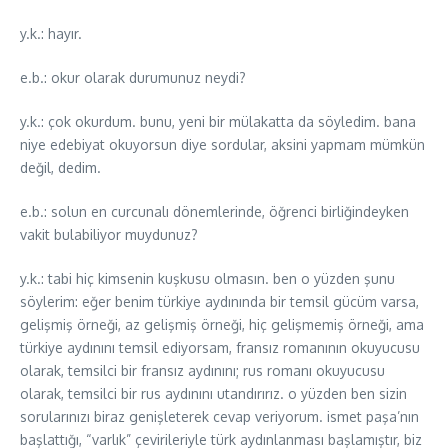
y.k.: hayır.
e.b.: okur olarak durumunuz neydi?
y.k.: çok okurdum. bunu, yeni bir mülakatta da söyledim. bana
niye edebiyat okuyorsun diye sordular, aksini yapmam mümkün
değil, dedim.
e.b.: solun en curcunalı dönemlerinde, öğrenci birliğindeyken
vakit bulabiliyor muydunuz?
y.k.: tabi hiç kimsenin kuşkusu olmasın. ben o yüzden şunu
söylerim: eğer benim türkiye aydınında bir temsil gücüm varsa,
gelişmiş örneği, az gelişmiş örneği, hiç gelişmemiş örneği, ama
türkiye aydınını temsil ediyorsam, fransız romanının okuyucusu
olarak, temsilci bir fransız aydınını; rus romanı okuyucusu
olarak, temsilci bir rus aydınını utandırırız. o yüzden ben sizin
sorularınızı biraz genişleterek cevap veriyorum. ismet paşa’nın
başlattığı, “varlık” çevirileriyle türk aydınlanması başlamıştır, biz