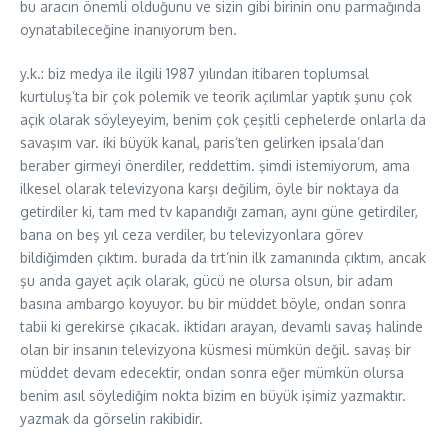
bu aracın önemli olduğunu ve sizin gibi birinin onu parmağında
oynatabileceğine inanıyorum ben.
y.k.: biz medya ile ilgili 1987 yılından itibaren toplumsal
kurtuluş’ta bir çok polemik ve teorik açılımlar yaptık şunu çok
açık olarak söyleyeyim, benim çok çeşitli cephelerde onlarla da
savaşım var. iki büyük kanal, paris’ten gelirken ipsala’dan
beraber girmeyi önerdiler, reddettim. şimdi istemiyorum, ama
ilkesel olarak televizyona karşı değilim, öyle bir noktaya da
getirdiler ki, tam med tv kapandığı zaman, aynı güne getirdiler,
bana on beş yıl ceza verdiler, bu televizyonlara görev
bildiğimden çıktım. burada da trt’nin ilk zamanında çıktım, ancak
şu anda gayet açık olarak, gücü ne olursa olsun, bir adam
basına ambargo koyuyor. bu bir müddet böyle, ondan sonra
tabii ki gerekirse çıkacak. iktidarı arayan, devamlı savaş halinde
olan bir insanın televizyona küsmesi mümkün değil. savaş bir
müddet devam edecektir, ondan sonra eğer mümkün olursa
benim asıl söylediğim nokta bizim en büyük işimiz yazmaktır.
yazmak da görselin rakibidir.