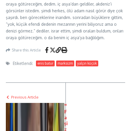
oraya götüreceğim, dedim. iç asya’dan geldiler, akdeniz’i
görsünler istedim. şimdi herkes, ölü adam nasıl görür diye çok
şaşırdı. ben göreceklerine inandım. sonradan büyüklere gittim,
“yok, küçük efendi dedenin mezarının yerini biliyoruz ama o
denizi görmez.” dediler. israr ettim, şimdi oraları buldum, onları
oraya götüreceğim. o da benim iç asya’ya bağlılığım.
Share this Article
Etiketlendi:
enis batur
marksizm
yalçın küçük
Previous Article
“
F
a
şi
z