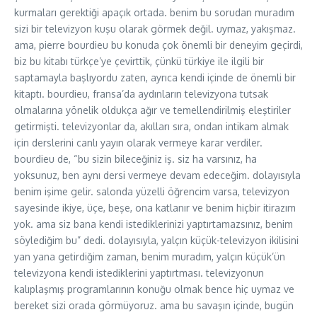
kurmaları gerektiği apaçık ortada. benim bu sorudan muradım
sizi bir televizyon kuşu olarak görmek değil. uymaz, yakışmaz.
ama, pierre bourdieu bu konuda çok önemli bir deneyim geçirdi,
biz bu kitabı türkçe’ye çevirttik, çünkü türkiye ile ilgili bir
saptamayla başlıyordu zaten, ayrıca kendi içinde de önemli bir
kitaptı. bourdieu, fransa’da aydınların televizyona tutsak
olmalarına yönelik oldukça ağır ve temellendirilmiş eleştiriler
getirmişti. televizyonlar da, akılları sıra, ondan intikam almak
için derslerini canlı yayın olarak vermeye karar verdiler.
bourdieu de, “bu sizin bileceğiniz iş. siz ha varsınız, ha
yoksunuz, ben aynı dersi vermeye devam edeceğim. dolayısıyla
benim işime gelir. salonda yüzelli öğrencim varsa, televizyon
sayesinde ikiye, üçe, beşe, ona katlanır ve benim hiçbir itirazım
yok. ama siz bana kendi istediklerinizi yaptırtamazsınız, benim
söylediğim bu” dedi. dolayısıyla, yalçın küçük-televizyon ikilisini
yan yana getirdiğim zaman, benim muradım, yalçın küçük’ün
televizyona kendi istediklerini yaptırtması. televizyonun
kalıplaşmış programlarının konuğu olmak bence hiç uymaz ve
bereket sizi orada görmüyoruz. ama bu savaşın içinde, bugün