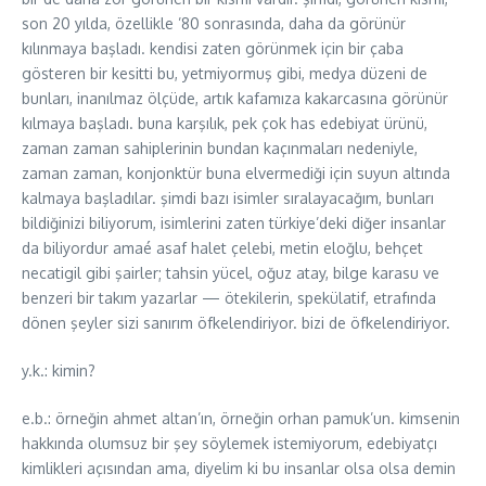
son 20 yılda, özellikle ’80 sonrasında, daha da görünür
kılınmaya başladı. kendisi zaten görünmek için bir çaba
gösteren bir kesitti bu, yetmiyormuş gibi, medya düzeni de
bunları, inanılmaz ölçüde, artık kafamıza kakarcasına görünür
kılmaya başladı. buna karşılık, pek çok has edebiyat ürünü,
zaman zaman sahiplerinin bundan kaçınmaları nedeniyle,
zaman zaman, konjonktür buna elvermediği için suyun altında
kalmaya başladılar. şimdi bazı isimler sıralayacağım, bunları
bildiğinizi biliyorum, isimlerini zaten türkiye’deki diğer insanlar
da biliyordur amaé asaf halet çelebi, metin eloğlu, behçet
necatigil gibi şairler; tahsin yücel, oğuz atay, bilge karasu ve
benzeri bir takım yazarlar — ötekilerin, spekülatif, etrafında
dönen şeyler sizi sanırım öfkelendiriyor. bizi de öfkelendiriyor.
y.k.: kimin?
e.b.: örneğin ahmet altan’ın, örneğin orhan pamuk’un. kimsenin
hakkında olumsuz bir şey söylemek istemiyorum, edebiyatçı
kimlikleri açısından ama, diyelim ki bu insanlar olsa olsa demin