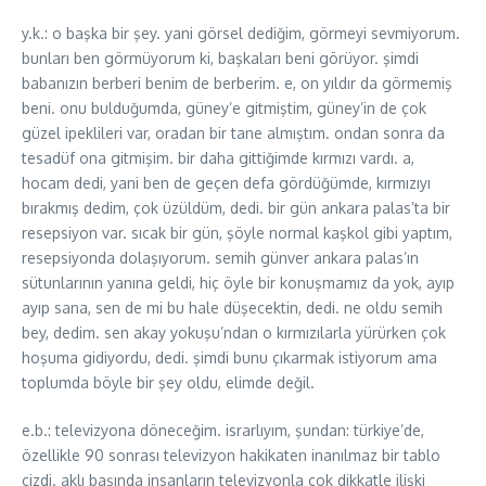
y.k.: o başka bir şey. yani görsel dediğim, görmeyi sevmiyorum.
bunları ben görmüyorum ki, başkaları beni görüyor. şimdi
babanızın berberi benim de berberim. e, on yıldır da görmemiş
beni. onu bulduğumda, güney’e gitmiştim, güney’in de çok
güzel ipeklileri var, oradan bir tane almıştım. ondan sonra da
tesadüf ona gitmişim. bir daha gittiğimde kırmızı vardı. a,
hocam dedi, yani ben de geçen defa gördüğümde, kırmızıyı
bırakmış dedim, çok üzüldüm, dedi. bir gün ankara palas’ta bir
resepsiyon var. sıcak bir gün, şöyle normal kaşkol gibi yaptım,
resepsiyonda dolaşıyorum. semih günver ankara palas’ın
sütunlarının yanına geldi, hiç öyle bir konuşmamız da yok, ayıp
ayıp sana, sen de mi bu hale düşecektin, dedi. ne oldu semih
bey, dedim. sen akay yokuşu’ndan o kırmızılarla yürürken çok
hoşuma gidiyordu, dedi. şimdi bunu çıkarmak istiyorum ama
toplumda böyle bir şey oldu, elimde değil.
e.b.: televizyona döneceğim. israrlıyım, şundan: türkiye’de,
özellikle 90 sonrası televizyon hakikaten inanılmaz bir tablo
çizdi. aklı başında insanların televizyonla çok dikkatle ilişki