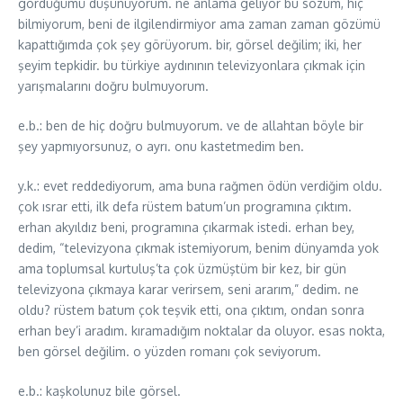
gördüğümü düşünüyorum. ne anlama geliyor bu sözüm, hiç
bilmiyorum, beni de ilgilendirmiyor ama zaman zaman gözümü
kapattığımda çok şey görüyorum. bir, görsel değilim; iki, her
şeyim tepkidir. bu türkiye aydınının televizyonlara çıkmak için
yarışmalarını doğru bulmuyorum.
e.b.: ben de hiç doğru bulmuyorum. ve de allahtan böyle bir
şey yapmıyorsunuz, o ayrı. onu kastetmedim ben.
y.k.: evet reddediyorum, ama buna rağmen ödün verdiğim oldu.
çok ısrar etti, ilk defa rüstem batum’un programına çıktım.
erhan akyıldız beni, programına çıkarmak istedi. erhan bey,
dedim, “televizyona çıkmak istemiyorum, benim dünyamda yok
ama toplumsal kurtuluş’ta çok üzmüştüm bir kez, bir gün
televizyona çıkmaya karar verirsem, seni ararım,” dedim. ne
oldu? rüstem batum çok teşvik etti, ona çıktım, ondan sonra
erhan bey’i aradım. kıramadığım noktalar da oluyor. esas nokta,
ben görsel değilim. o yüzden romanı çok seviyorum.
e.b.: kaşkolunuz bile görsel.