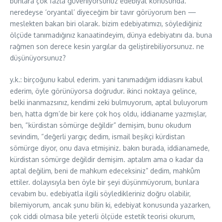
bunlara çok fazla güveniyorsunuz edebiyat konusunda.
neredeyse ‘oryantal’ diyeceğim bir tavır görüyorum ben —
meslekten bakan biri olarak. bizim edebiyatımızı, söylediğiniz
ölçüde tanımadığınız kanaatindeyim, dünya edebiyatını da. buna
rağmen son derece kesin yargılar da geliştirebiliyorsunuz. ne
düşünüyorsunuz?
y.k.: birçoğunu kabul ederim. yani tanımadığım iddiasını kabul
ederim, öyle görünüyorsa doğrudur. ikinci noktaya gelince,
belki inanmazsınız, kendimi zeki bulmuyorum, aptal buluyorum
ben, hatta dgm’de bir kere çok hoş oldu, iddianame yazmışlar,
ben, “kürdistan sömürge değildir” demişim, bunu okudum
sevindim, “değerli yargıç dedim, ismail beşikçi kürdistan
sömürge diyor, onu dava etmişiniz. bakın burada, iddianamede,
kürdistan sömürge değildir demişim. aptalım ama o kadar da
aptal değilim, beni de mahkum edeceksiniz” dedim, mahkûm
ettiler. dolayısıyla ben öyle bir şeyi düşünmüyorum, bunlara
cevabım bu. edebiyatla ilgili söyledikleriniz doğru olabilir,
bilemiyorum, ancak şunu bilin ki, edebiyat konusunda yazarken,
çok ciddi olmasa bile yeterli ölçüde estetik teorisi okurum,