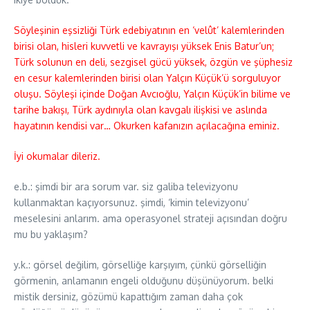
Söyleşinin eşsizliği Türk edebiyatının en ‘velût’ kalemlerinden
birisi olan, hisleri kuvvetli ve kavrayışı yüksek Enis Batur’un;
Türk solunun en deli, sezgisel gücü yüksek, özgün ve şüphesiz
en cesur kalemlerinden birisi olan Yalçın Küçük’ü sorguluyor
oluşu. Söyleşi içinde Doğan Avcıoğlu, Yalçın Küçük’in bilime ve
tarihe bakışı, Türk aydınıyla olan kavgalı ilişkisi ve aslında
hayatının kendisi var… Okurken kafanızın açılacağına eminiz.
İyi okumalar dileriz.
e.b.: şimdi bir ara sorum var. siz galiba televizyonu
kullanmaktan kaçıyorsunuz. şimdi, ‘kimin televizyonu’
meselesini anlarım. ama operasyonel strateji açısından doğru
mu bu yaklaşım?
y.k.: görsel değilim, görselliğe karşıyım, çünkü görselliğin
görmenin, anlamanın engeli olduğunu düşünüyorum. belki
mistik dersiniz, gözümü kapattığım zaman daha çok