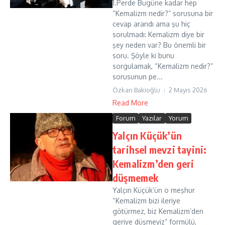
1.Perde Bugüne kadar hep
“Kemalizm nedir?” sorusuna bir
cevap arandı ama şu hiç
sorulmadı: Kemalizm diye bir
şey neden var? Bu önemli bir
soru. Şöyle ki bunu
sorgulamak, “Kemalizm nedir?”
sorusunun pe...
Özkan Bakioğlu
2 Mayıs 2026
Read More
Forum
Yazılar
Yorum
Yalçın Küçük’ün
tarihsel mevzi tayini:
Kemalizm’den geri
düşmemek
Yalçın Küçük’ün o meşhur
“Kemalizm bizi ileriye
götürmez, biz Kemalizm’den
geriye düşmeyiz” formülü,