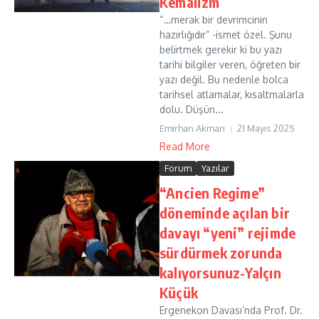
Kemalizm
“…merak bir devrimcinin
hazırlığıdır” -ismet özel. Şunu
belirtmek gerekir ki bu yazı
tarihi bilgiler veren, öğreten bir
yazı değil. Bu nedenle bolca
tarihsel atlamalar, kısaltmalarla
dolu. Düşün...
Emirhan Akman
21 Mayıs 2025
Read More
Forum
Yazılar
“Ancien Regime”
döneminde açılan bir
davayı “yeni” rejimde
sürdürmek zorunda
kalıyorsunuz-Yalçın
Küçük
Ergenekon Davası’nda Prof. Dr.