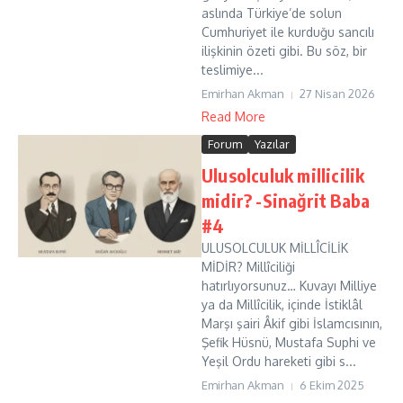
aslında Türkiye’de solun
Cumhuriyet ile kurduğu sancılı
ilişkinin özeti gibi. Bu söz, bir
teslimiye...
Emirhan Akman
27 Nisan 2026
Read More
Forum
Yazılar
Ulusolculuk millicilik
midir? -Sinağrit Baba
#4
ULUSOLCULUK MİLLÎCİLİK
MİDİR? Millîciliği
hatırlıyorsunuz… Kuvayı Milliye
ya da Millîcilik, içinde İstiklâl
Marşı şairi Âkif gibi İslamcısının,
Şefik Hüsnü, Mustafa Suphi ve
Yeşil Ordu hareketi gibi s...
Emirhan Akman
6 Ekim 2025