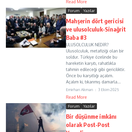
Read More
Forum
Yazılar
Mahşerin dört gericisi
ve ulusolculuk-Sinağrit
Baba #3
ULUSOLCULUK NEDİR?
Ulusolculuk, metafiziği olan bir
soldur. Türkiye özelinde bu
hareketin karşıtı, rahatlıkla
tahmin edileceği gibi gericiliktir.
Önce bu karşıtlığı açalım.
Açalım ki, tıkanmış damarla...
Emirhan Akman
3 Ekim 2025
Read More
Forum
Yazılar
Bir düşünme imkânı
olarak Post-Post