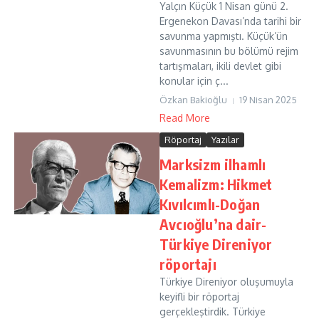
Yalçın Küçük 1 Nisan günü 2.
Ergenekon Davası’nda tarihi bir
savunma yapmıştı. Küçük’ün
savunmasının bu bölümü rejim
tartışmaları, ikili devlet gibi
konular için ç...
Özkan Bakioğlu
19 Nisan 2025
Read More
Röportaj
Yazılar
Marksizm ilhamlı
Kemalizm: Hikmet
Kıvılcımlı-Doğan
Avcıoğlu’na dair-
Türkiye Direniyor
röportajı
Türkiye Direniyor oluşumuyla
keyifli bir röportaj
gerçekleştirdik. Türkiye