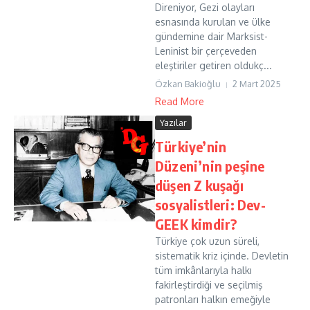
Direniyor, Gezi olayları
esnasında kurulan ve ülke
gündemine dair Marksist-
Leninist bir çerçeveden
eleştiriler getiren oldukç...
Özkan Bakioğlu
2 Mart 2025
Read More
Yazılar
Türkiye’nin
Düzeni’nin peşine
düşen Z kuşağı
sosyalistleri: Dev-
GEEK kimdir?
Türkiye çok uzun süreli,
sistematik kriz içinde. Devletin
tüm imkânlarıyla halkı
fakirleştirdiği ve seçilmiş
patronları halkın emeğiyle