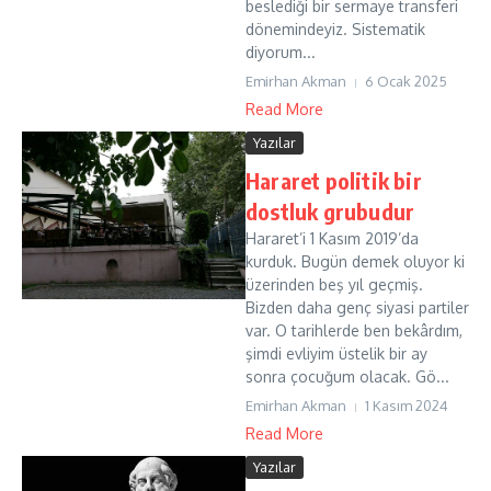
beslediği bir sermaye transferi
dönemindeyiz. Sistematik
diyorum...
Emirhan Akman
6 Ocak 2025
Read More
Yazılar
Hararet politik bir
dostluk grubudur
Hararet’i 1 Kasım 2019’da
kurduk. Bugün demek oluyor ki
üzerinden beş yıl geçmiş.
Bizden daha genç siyasi partiler
var. O tarihlerde ben bekârdım,
şimdi evliyim üstelik bir ay
sonra çocuğum olacak. Gö...
Emirhan Akman
1 Kasım 2024
Read More
Yazılar