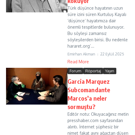
kokuyor
Türk düşünce hayatının uzun
süre izini süren Kurtuluş Kayalı
‘düşünce’ hayatımıza dair
önemli tespitlerde bulunuyor.
Bu söyleşi zamansız
söyleşilerden birisi. Bu nedenle
hararet.org’...
Emirhan Akman
22 Eylül 2025
Read More
Forum
Röportaj
Yayın
Garcia Marquez
Subcomandante
Marcos’a neler
sormuştu?
Editör notu: Okuyacağınız metin
presshaber.com sayfasından
alıntı. İnternet şüphesiz bir
nimet fakat aynı ağaçtan düşen