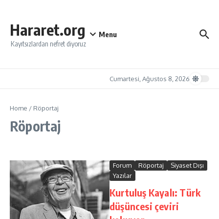
İçeriğe atla
Hararet.org
Menu
Kayıtsızlardan nefret diyoruz
Cumartesi, Ağustos 8, 2026
Home
/
Röportaj
Röportaj
Forum
Röportaj
Siyaset Dışı
Yazılar
Kurtuluş Kayalı: Türk
düşüncesi çeviri