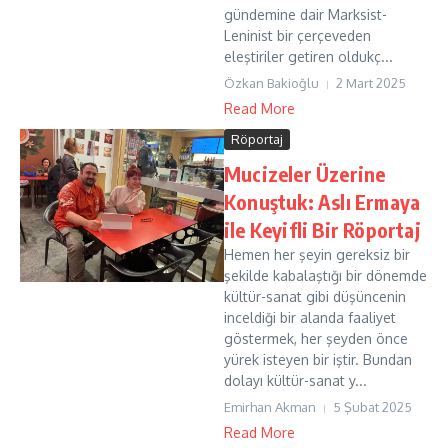
gündemine dair Marksist-
Leninist bir çerçeveden
eleştiriler getiren oldukç...
Özkan Bakioğlu
2 Mart 2025
Read More
Röportaj
Mucizeler Üzerine
Konuştuk: Aslı Ermaya
ile Keyifli Bir Röportaj
Hemen her şeyin gereksiz bir
şekilde kabalaştığı bir dönemde
kültür-sanat gibi düşüncenin
inceldiği bir alanda faaliyet
göstermek, her şeyden önce
yürek isteyen bir iştir. Bundan
dolayı kültür-sanat y...
Emirhan Akman
5 Şubat 2025
Read More