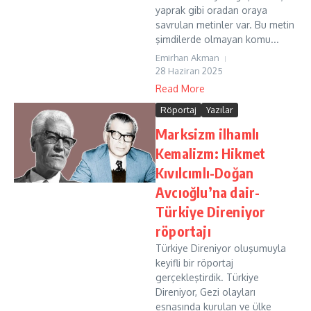
yaprak gibi oradan oraya
savrulan metinler var. Bu metin
şimdilerde olmayan komu...
Emirhan Akman
28 Haziran 2025
Read More
Röportaj
Yazılar
Marksizm ilhamlı
Kemalizm: Hikmet
Kıvılcımlı-Doğan
Avcıoğlu’na dair-
Türkiye Direniyor
röportajı
Türkiye Direniyor oluşumuyla
keyifli bir röportaj
gerçekleştirdik. Türkiye
Direniyor, Gezi olayları
esnasında kurulan ve ülke