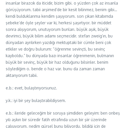
insanlar birazcık da iticidir, bizim gibi. o yüzden çok az insanla
görüşüyorum. tabii arşimed’de bir kesit bilinmez, benim gibi…
kendi bulduklarıma kendim şaşıyorum. son çıkan kitabımda
şebeke’de öyle şeyler var ki, herkesi şaşırtıyor. bir müddet
sonra alışıyorum, unutuyorum bunları. büyük aşık, büyük
devrimci, büyük bilim adamı seçmecidir. stefan zweig’ın, bu
dünyadan ayrılırken yazdığı mektuptaki bir cümle beni çok
etkiler ve doğru bulurum: “öğrenme sevinçti, bu sevinç
kayboldu.” bu dünyada bazı insanlar öğrenmenin, bulmanın
büyük bir sevinç, büyük bir haz olduğunu bilsinler. benim
söylediğim o. bende o haz var. bunu da zaman zaman
aktarıyorum tabii.
e.b.: evet, bulaştırıyorsunuz.
y.k.: iyi bir şey bulaştırabildiysem.
e.b.: ileride geleceğim bir soruya şimdiden geleyim: ben onbeş
yılı aşkın bir süredir fatih etrafında uzun bir şiir üzerinde
çalışıyorum. nedim gürsel bunu biliyordu. bildiği için de