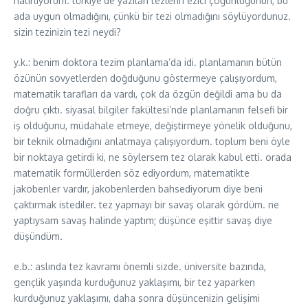
hatırlıyorum. türkiye’de yazılan tezlerin ezici çoğunluğunun, bu
ada uygun olmadığını, çünkü bir tezi olmadığını söylüyordunuz.
sizin tezinizin tezi neydi?
y.k.: benim doktora tezim planlama’da idi. planlamanın bütün
özünün sovyetlerden doğduğunu göstermeye çalışıyordum,
matematik tarafları da vardı, çok da özgün değildi ama bu da
doğru çıktı. siyasal bilgiler fakültesi’nde planlamanın felsefi bir
iş olduğunu, müdahale etmeye, değiştirmeye yönelik olduğunu,
bir teknik olmadığını anlatmaya çalışıyordum. toplum beni öyle
bir noktaya getirdi ki, ne söylersem tez olarak kabul etti. orada
matematik formüllerden söz ediyordum, matematikte
jakobenler vardır, jakobenlerden bahsediyorum diye beni
çaktırmak istediler. tez yapmayı bir savaş olarak gördüm. ne
yaptıysam savaş halinde yaptım; düşünce eşittir savaş diye
düşündüm.
e.b.: aslında tez kavramı önemli sizde. üniversite bazında,
gençlik yaşında kurduğunuz yaklaşımı, bir tez yaparken
kurduğunuz yaklaşımı, daha sonra düşüncenizin gelişimi