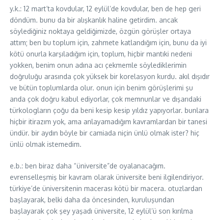
y.k.: 12 mart’ta kovdular, 12 eylül’de kovdular, ben de hep geri
döndüm. bunu da bir alışkanlık haline getirdim. ancak
söylediğiniz noktaya geldiğimizde, özgün görüşler ortaya
attım; ben bu toplum için, zahmete katlandığım için, bunu da iyi
kötü onurla karşıladığım için, toplum, hiçbir mantıki nedeni
yokken, benim onun adına acı çekmemle söylediklerimin
doğruluğu arasında çok yüksek bir korelasyon kurdu. akıl dışıdır
ve bütün toplumlarda olur. onun için benim görüşlerimi şu
anda çok doğru kabul ediyorlar, çok memnunlar ve dışarıdaki
türkologların çoğu da beni kesip kesip yıldız yapıyorlar. bunlara
hiçbir itirazım yok, ama anlayamadığım kavramlardan bir tanesi
ündür. bir aydın böyle bir camiada niçin ünlü olmak ister? hiç
ünlü olmak istemedim.
e.b.: ben biraz daha “üniversite”de oyalanacağım.
evrenselleşmiş bir kavram olarak üniversite beni ilgilendiriyor.
türkiye’de üniversitenin macerası kötü bir macera. otuzlardan
başlayarak, belki daha da öncesinden, kuruluşundan
başlayarak çok şey yaşadı üniversite, 12 eylül’ü son kırılma