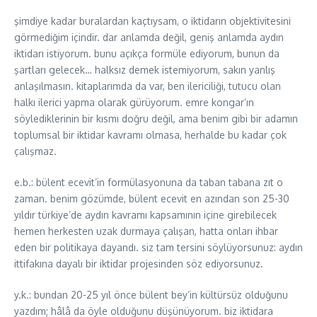
şimdiye kadar buralardan kaçtıysam, o iktidarın objektivitesini
görmediğim içindir. dar anlamda değil, geniş anlamda aydın
iktidarı istiyorum. bunu açıkça formüle ediyorum, bunun da
şartları gelecek… halksız demek istemiyorum, sakın yanlış
anlaşılmasın. kitaplarımda da var, ben ilericiliği, tutucu olan
halkı ilerici yapma olarak gürüyorum. emre kongar’ın
söylediklerinin bir kısmı doğru değil, ama benim gibi bir adamın
toplumsal bir iktidar kavramı olmasa, herhalde bu kadar çok
çalışmaz.
e.b.: bülent ecevit’in formülasyonuna da taban tabana zıt o
zaman. benim gözümde, bülent ecevit en azından son 25-30
yıldır türkiye’de aydın kavramı kapsamının içine girebilecek
hemen herkesten uzak durmaya çalışan, hatta onları ihbar
eden bir politikaya dayandı. siz tam tersini söylüyorsunuz: aydın
ittifakına dayalı bir iktidar projesinden söz ediyorsunuz.
y.k.: bundan 20-25 yıl önce bülent bey’in kültürsüz olduğunu
yazdım; hâlâ da öyle olduğunu düşünüyorum. biz iktidara