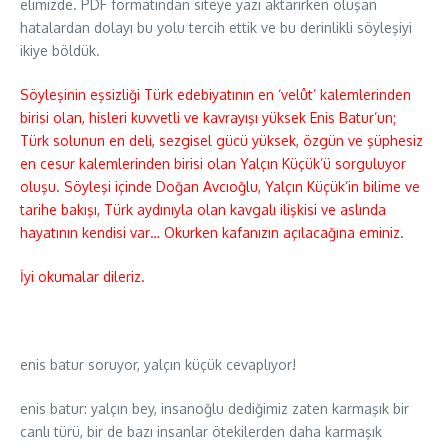
elimizde. PDF formatından siteye yazı aktarırken oluşan
hatalardan dolayı bu yolu tercih ettik ve bu derinlikli söyleşiyi
ikiye böldük.
Söyleşinin eşsizliği Türk edebiyatının en ‘velût’ kalemlerinden
birisi olan, hisleri kuvvetli ve kavrayışı yüksek Enis Batur’un;
Türk solunun en deli, sezgisel gücü yüksek, özgün ve şüphesiz
en cesur kalemlerinden birisi olan Yalçın Küçük’ü sorguluyor
oluşu. Söyleşi içinde Doğan Avcıoğlu, Yalçın Küçük’in bilime ve
tarihe bakışı, Türk aydınıyla olan kavgalı ilişkisi ve aslında
hayatının kendisi var… Okurken kafanızın açılacağına eminiz.
İyi okumalar dileriz.
enis batur soruyor, yalçın küçük cevaplıyor!
enis batur: yalçın bey, insanoğlu dediğimiz zaten karmaşık bir
canlı türü, bir de bazı insanlar ötekilerden daha karmaşık