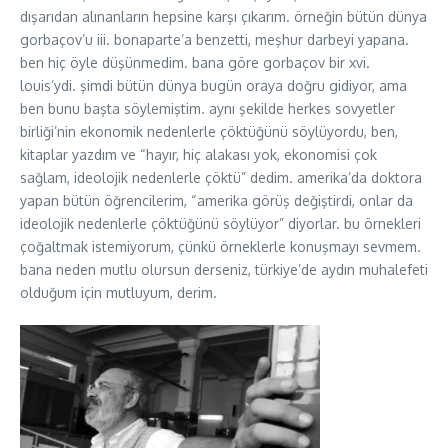
dışarıdan alınanların hepsine karşı çıkarım. örneğin bütün dünya
gorbaçov’u iii. bonaparte’a benzetti, meşhur darbeyi yapana.
ben hiç öyle düşünmedim. bana göre gorbaçov bir xvi.
louis’ydi. şimdi bütün dünya bugün oraya doğru gidiyor, ama
ben bunu başta söylemiştim. aynı şekilde herkes sovyetler
birliği’nin ekonomik nedenlerle çöktüğünü söylüyordu, ben,
kitaplar yazdım ve “hayır, hiç alakası yok, ekonomisi çok
sağlam, ideolojik nedenlerle çöktü” dedim. amerika’da doktora
yapan bütün öğrencilerim, “amerika görüş değiştirdi, onlar da
ideolojik nedenlerle çöktüğünü söylüyor” diyorlar. bu örnekleri
çoğaltmak istemiyorum, çünkü örneklerle konuşmayı sevmem.
bana neden mutlu olursun derseniz, türkiye’de aydın muhalefeti
olduğum için mutluyum, derim.