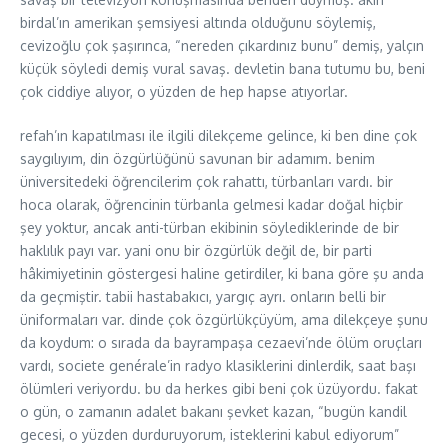
birdal’ın amerikan şemsiyesi altında olduğunu söylemiş,
cevizoğlu çok şaşırınca, “nereden çıkardınız bunu” demiş, yalçın
küçük söyledi demiş vural savaş. devletin bana tutumu bu, beni
çok ciddiye alıyor, o yüzden de hep hapse atıyorlar.
refah’ın kapatılması ile ilgili dilekçeme gelince, ki ben dine çok
saygılıyım, din özgürlüğünü savunan bir adamım. benim
üniversitedeki öğrencilerim çok rahattı, türbanları vardı. bir
hoca olarak, öğrencinin türbanla gelmesi kadar doğal hiçbir
şey yoktur, ancak anti-türban ekibinin söylediklerinde de bir
haklılık payı var. yani onu bir özgürlük değil de, bir parti
hâkimiyetinin göstergesi haline getirdiler, ki bana göre şu anda
da geçmiştir. tabii hastabakıcı, yargıç ayrı. onların belli bir
üniformaları var. dinde çok özgürlükçüyüm, ama dilekçeye şunu
da koydum: o sırada da bayrampaşa cezaevi’nde ölüm oruçları
vardı, societe genérale’in radyo klasiklerini dinlerdik, saat başı
ölümleri veriyordu. bu da herkes gibi beni çok üzüyordu. fakat
o gün, o zamanın adalet bakanı şevket kazan, “bugün kandil
gecesi, o yüzden durduruyorum, isteklerini kabul ediyorum”