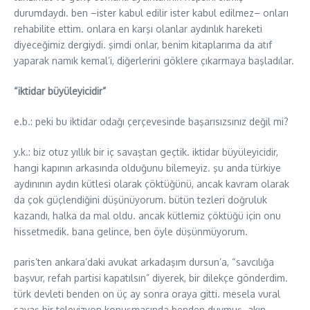
durumdaydı. ben –ister kabul edilir ister kabul edilmez– onları
rehabilite ettim. onlara en karşı olanlar aydınlık hareketi
diyeceğimiz dergiydi. şimdi onlar, benim kitaplarıma da atıf
yaparak namık kemal’i, diğerlerini göklere çıkarmaya başladılar.
“iktidar büyüleyicidir”
e.b.: peki bu iktidar odağı çerçevesinde başarısızsınız değil mi?
y.k.: biz otuz yıllık bir iç savaştan geçtik. iktidar büyüleyicidir,
hangi kapının arkasında olduğunu bilemeyiz. şu anda türkiye
aydınının aydın kütlesi olarak çöktüğünü, ancak kavram olarak
da çok güçlendiğini düşünüyorum. bütün tezleri doğruluk
kazandı, halka da mal oldu. ancak kütlemiz çöktüğü için onu
hissetmedik. bana gelince, ben öyle düşünmüyorum.
paris’ten ankara’daki avukat arkadaşım dursun’a, “savcılığa
başvur, refah partisi kapatılsın” diyerek, bir dilekçe gönderdim.
türk devleti benden on üç ay sonra oraya gitti. mesela vural
savaş bir televizyon konuşmasında benden duymuş. akın