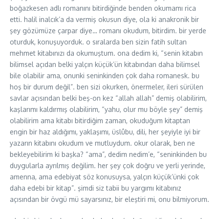
boğazkesen adlı romanını bitirdiğinde benden okumamı rica
etti. halil inalcık’a da vermiş okusun diye, ola ki anakronik bir
şey gözümüze çarpar diye… romanı okudum, bitirdim. bir yerde
oturduk, konuşuyorduk. o sıralarda ben sizin fatih sultan
mehmet kitabınızı da okumuştum. ona dedim ki, “senin kitabın
bilimsel açıdan belki yalçın küçük’ün kitabından daha bilimsel
bile olabilir ama, onunki seninkinden çok daha romanesk. bu
hoş bir durum değil”. ben sizi okurken, önermeler, ileri sürülen
savlar açısından belki beş-on kez “allah allah” demiş olabilirim,
kaşlarımı kaldırmış olabilirim, “yahu, olur mu böyle şey” demiş
olabilirim ama kitabı bitirdiğim zaman, okuduğum kitaptan
engin bir haz aldığımı, yaklaşımı, üslûbu, dili, her şeyiyle iyi bir
yazarın kitabını okudum ve mutluydum. okur olarak, ben ne
bekleyebilirim ki başka? “ama”, dedim nedim’e, “seninkinden bu
duygularla ayrılmış değilim. her şey çok doğru ve yerli yerinde,
amenna, ama edebiyat söz konusuysa, yalçın küçük’ünki çok
daha edebi bir kitap”. şimdi siz tabii bu yargımı kitabınız
açısından bir övgü mü sayarsınız, bir eleştiri mi, onu bilmiyorum.