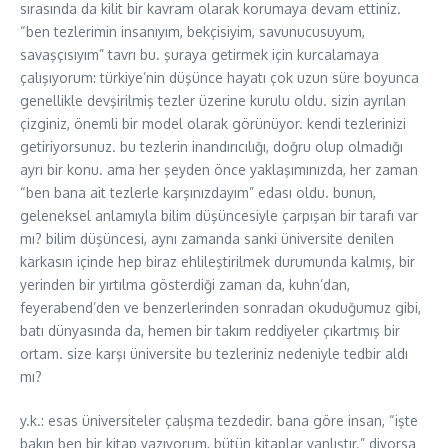
sırasında da kilit bir kavram olarak korumaya devam ettiniz.
“ben tezlerimin insanıyım, bekçisiyim, savunucusuyum,
savaşçısıyım” tavrı bu. şuraya getirmek için kurcalamaya
çalışıyorum: türkiye’nin düşünce hayatı çok uzun süre boyunca
genellikle devşirilmiş tezler üzerine kurulu oldu. sizin ayrılan
çizginiz, önemli bir model olarak görünüyor. kendi tezlerinizi
getiriyorsunuz. bu tezlerin inandırıcılığı, doğru olup olmadığı
ayrı bir konu. ama her şeyden önce yaklaşımınızda, her zaman
“ben bana ait tezlerle karşınızdayım” edası oldu. bunun,
geleneksel anlamıyla bilim düşüncesiyle çarpışan bir tarafı var
mı? bilim düşüncesi, aynı zamanda sanki üniversite denilen
karkasın içinde hep biraz ehlileştirilmek durumunda kalmış, bir
yerinden bir yırtılma gösterdiği zaman da, kuhn’dan,
feyerabend’den ve benzerlerinden sonradan okuduğumuz gibi,
batı dünyasında da, hemen bir takım reddiyeler çıkartmış bir
ortam. size karşı üniversite bu tezleriniz nedeniyle tedbir aldı
mı?
y.k.: esas üniversiteler çalışma tezdedir. bana göre insan, “işte
bakın ben bir kitap yazıyorum, bütün kitaplar yanlıştır.” diyorsa