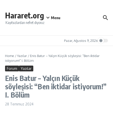
İçeriğe atla
Hararet.org
Menu
Kayıtsızlardan nefret diyoruz
Pazar, Ağustos 9, 2026
Home
/
Yazılar
/
Enis Batur – Yalçın Küçük söyleşisi: “Ben iktidar
istiyorum!” I. Bölüm
Forum
Yazılar
Enis Batur – Yalçın Küçük
söyleşisi: “Ben iktidar istiyorum!”
I. Bölüm
28 Temmuz 2024