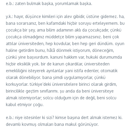
e.b.: zaten bulmak başka, yorumlamak başka.
y.k.: hayır, düşünce kimileri için alev gibidir, üstüne gidemez. ha,
bana sorarsanız, ben kafamdaki hiçbir soruyu erteleyemem. bu
çocukça bir şey, ama bilim adamının aklı da çocukçadır, çünkü
çocukça olmadığınız müddetçe bilim yapamazsınız. beni çok
attılar üniversiteden, hep kovdular, ben hep geri dündüm. oyun
haline getirdim bunu, hâlâ dönmek istiyorum, döneceğim,
çünkü yine başvurdum. kanuni hakkım var, hukuki durumumda
hiçbir eksiklik yok. bir de kanun çıkardılar, üniversiteden
emekliliğini isteyerek ayrılanlar yani istifa edenler, otomatik
olarak dönebiliyor. bana şimdi uygulamıyorlar, çünkü
korkuyorlar. türkiye’deki üniversitelere birinci olarak girdim,
birincilikle geçtim sınıflarımı. şu anda da beni üniversiteye
almak istemiyorlar; solcu olduğum için de değil, beni solcu
kabul etmiyor çoğu.
e.b.: niye istesinler ki sizi? kimse başına dert almak istemez ki.
devamlı kovmuş olmaları bana makul görünüyor.