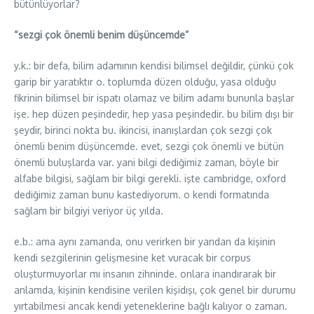
bütünlüyorlar?
“sezgi çok önemli benim düşüncemde”
y.k.: bir defa, bilim adamının kendisi bilimsel değildir, çünkü çok
garip bir yaratıktır o. toplumda düzen olduğu, yasa olduğu
fikrinin bilimsel bir ispatı olamaz ve bilim adamı bununla başlar
işe. hep düzen peşindedir, hep yasa peşindedir. bu bilim dışı bir
şeydir, birinci nokta bu. ikincisi, inanışlardan çok sezgi çok
önemli benim düşüncemde. evet, sezgi çok önemli ve bütün
önemli buluşlarda var. yani bilgi dediğimiz zaman, böyle bir
alfabe bilgisi, sağlam bir bilgi gerekli. işte cambridge, oxford
dediğimiz zaman bunu kastediyorum. o kendi formatında
sağlam bir bilgiyi veriyor üç yılda.
e.b.: ama aynı zamanda, onu verirken bir yandan da kişinin
kendi sezgilerinin gelişmesine ket vuracak bir corpus
oluşturmuyorlar mı insanın zihninde. onlara inandırarak bir
anlamda, kişinin kendisine verilen kişidışı, çok genel bir durumu
yırtabilmesi ancak kendi yeteneklerine bağlı kalıyor o zaman.