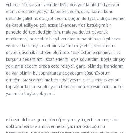
yıllarca, “ilk kurşun izmir’de değil, dörtyol’da atıldı” diye ısrar
ettim. önce dörtyol ya da belen dedim, daha sonra konu
üstünde çalıştım, dörtyol dedim. bugün dörtyol olduğu resmen
de kabul ediliyor. çok acıdır, iskenderun’da katıldığım bir
panelde dörtyol dediğim için, malatya devlet güvenlik
mahkemesi, normalde bir yıl verirken bana bir buçuk yıl ceza
verdi ve kesinleşti. evet bir tarafım bireyseldir, kimi zaman
devlet güvenlik mahkemeleri’nde, “çok üstüme gelmeyin, ilk
kurşunu dedem attı, ispat ederim” diye söylerdim. böyle bir şey
yok, ama dedem orada çete reisiydi. garip, bilimdışı inançlarım
da var, bilimin bu topraklarda doğacağını düşünüyorum
örneğin. siz sormadınız ben söyleyeyim, çünkü marksizm bu
topraklarda biterse dünyada biter. bu benim kesin inancım. bir
yanım da böyle çok yerel.
e.b.: şimdi biraz geri çekeceğim. yirmi yılı geçti sanırım, sizin
doktora tezi kavramı üzerine bir yazınızı okuduğumu