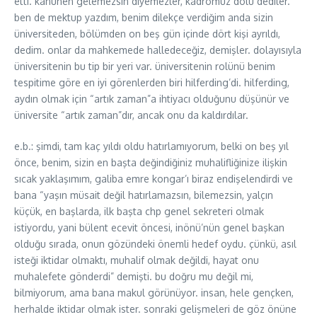
etti. kanunen gelemezsin diyemezler, kadromuz dolu dediler.
ben de mektup yazdım, benim dilekçe verdiğim anda sizin
üniversiteden, bölümden on beş gün içinde dört kişi ayrıldı,
dedim. onlar da mahkemede halledeceğiz, demişler. dolayısıyla
üniversitenin bu tip bir yeri var. üniversitenin rolünü benim
tespitime göre en iyi görenlerden biri hilferding’di. hilferding,
aydın olmak için “artık zaman”a ihtiyacı olduğunu düşünür ve
üniversite “artık zaman”dır, ancak onu da kaldırdılar.
e.b.: şimdi, tam kaç yıldı oldu hatırlamıyorum, belki on beş yıl
önce, benim, sizin en başta değindiğiniz muhalifliğinize ilişkin
sıcak yaklaşımım, galiba emre kongar’ı biraz endişelendirdi ve
bana “yaşın müsait değil hatırlamazsın, bilemezsin, yalçın
küçük, en başlarda, ilk başta chp genel sekreteri olmak
istiyordu, yani bülent ecevit öncesi, inönü’nün genel başkan
olduğu sırada, onun gözündeki önemli hedef oydu. çünkü, asıl
isteği iktidar olmaktı, muhalif olmak değildi, hayat onu
muhalefete gönderdi” demişti. bu doğru mu değil mi,
bilmiyorum, ama bana makul görünüyor. insan, hele gençken,
herhalde iktidar olmak ister. sonraki gelişmeleri de göz önüne