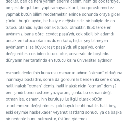
dediler. ben de hem yardım ederim dedim, hem de çok terbiyeli
bir şekilde güldüm. yaptıramayacaklardı, bu görüşlerimi tez
yapmak bütün bilimi reddetmektir, eninde sonunda oraya gider
çünkü. bugün aydın, bir haliyle değiştiricidir, bir haliyle de en
tutucu olandır. aydın olmak tutucu olmaktır. 1850’lerde en
aydınımız, bana göre, cevdet paşa’ydı, çok bilgili bir adamdı,
ancak en tutucu olanımızdı. en kötü, hiçbir şey bilmeyen
aydınlarımız ise büyük reşit paşa’ydı, ali paşa’ydı, onlar
değiştirdiler. çok bilen tutucu olur, üniversite de böyledir.
dünyanın her tarafında en tutucu kısım üniversiter aydındır.
osmanlı devleti’nin kurucusu osman’ın adının “otman” olduğuna
inanmaya başladım, sonra da gördüm ki benden iki sene önce,
halil inalcık “otman” demiş. halil inalcık niçin “otman” demiş?
ben şimdi bunun üstüne yazıyorum, çünkü bu osman değil
otman ise, osmanlı’nın kuruluşu ile ilgili olarak bütün
teorilerimizin değiştirilmesi çok büyük bir ihtimaldir. halil bey,
eski deyimle hasbelkader veyahut rastlantı sonucu ya da başka
bir nedenle bunu bulmuştur, üstüne gidemez.