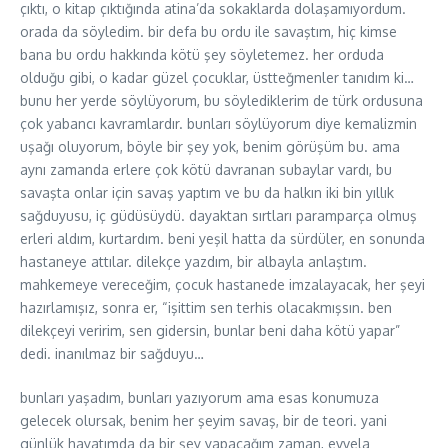
çıktı, o kitap çıktığında atina’da sokaklarda dolaşamıyordum.
orada da söyledim. bir defa bu ordu ile savaştım, hiç kimse
bana bu ordu hakkında kötü şey söyletemez. her orduda
olduğu gibi, o kadar güzel çocuklar, üstteğmenler tanıdım ki…
bunu her yerde söylüyorum, bu söylediklerim de türk ordusuna
çok yabancı kavramlardır. bunları söylüyorum diye kemalizmin
uşağı oluyorum, böyle bir şey yok, benim görüşüm bu. ama
aynı zamanda erlere çok kötü davranan subaylar vardı, bu
savaşta onlar için savaş yaptım ve bu da halkın iki bin yıllık
sağduyusu, iç güdüsüydü. dayaktan sırtları paramparça olmuş
erleri aldım, kurtardım. beni yeşil hatta da sürdüler, en sonunda
hastaneye attılar. dilekçe yazdım, bir albayla anlaştım.
mahkemeye vereceğim, çocuk hastanede imzalayacak, her şeyi
hazırlamışız, sonra er, “işittim sen terhis olacakmışsın. ben
dilekçeyi veririm, sen gidersin, bunlar beni daha kötü yapar”
dedi. inanılmaz bir sağduyu…
bunları yaşadım, bunları yazıyorum ama esas konumuza
gelecek olursak, benim her şeyim savaş, bir de teori. yani
günlük hayatımda da bir şey yapacağım zaman, evvela