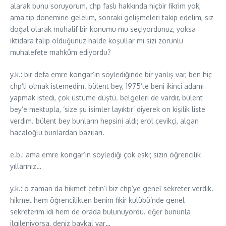
alarak bunu soruyorum, chp faslı hakkında hiçbir fikrim yok,
ama tip dönemine gelelim, sonraki gelişmeleri takip edelim, siz
doğal olarak muhalif bir konumu mu seçiyordunuz, yoksa
iktidara talip olduğunuz halde koşullar mı sizi zorunlu
muhalefete mahkûm ediyordu?
y.k.: bir defa emre kongar’ın söylediğinde bir yanlış var, ben hiç
chp’li olmak istemedim. bülent bey, 1975’te beni ikinci adamı
yapmak istedi, çok üstüme düştü. belgeleri de vardır, bülent
bey’e mektupla, ‘size şu isimler layıktır’ diyerek on kişilik liste
verdim. bülent bey bunların hepsini aldı; erol çevikçi, algan
hacaloğlu bunlardan bazıları.
e.b.: ama emre kongar’ın söylediği çok eski; sizin öğrencilik
yıllarınız…
y.k.: o zaman da hikmet çetin’i biz chp’ye genel sekreter verdik.
hikmet hem öğrencilikten benim fikir kulübü’nde genel
sekreterim idi hem de orada bulunuyordu. eğer bununla
ilgileniyorsa, deniz baykal var…