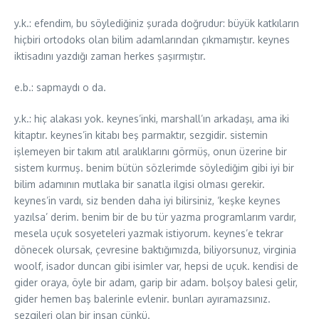
y.k.: efendim, bu söylediğiniz şurada doğrudur: büyük katkıların
hiçbiri ortodoks olan bilim adamlarından çıkmamıştır. keynes
iktisadını yazdığı zaman herkes şaşırmıştır.
e.b.: sapmaydı o da.
y.k.: hiç alakası yok. keynes’inki, marshall’ın arkadaşı, ama iki
kitaptır. keynes’in kitabı beş parmaktır, sezgidir. sistemin
işlemeyen bir takım atıl aralıklarını görmüş, onun üzerine bir
sistem kurmuş. benim bütün sözlerimde söylediğim gibi iyi bir
bilim adamının mutlaka bir sanatla ilgisi olması gerekir.
keynes’in vardı, siz benden daha iyi bilirsiniz, ‘keşke keynes
yazılsa’ derim. benim bir de bu tür yazma programlarım vardır,
mesela uçuk sosyeteleri yazmak istiyorum. keynes’e tekrar
dönecek olursak, çevresine baktığımızda, biliyorsunuz, virginia
woolf, isador duncan gibi isimler var, hepsi de uçuk. kendisi de
gider oraya, öyle bir adam, garip bir adam. bolşoy balesi gelir,
gider hemen baş balerinle evlenir. bunları ayıramazsınız.
sezgileri olan bir insan çünkü.