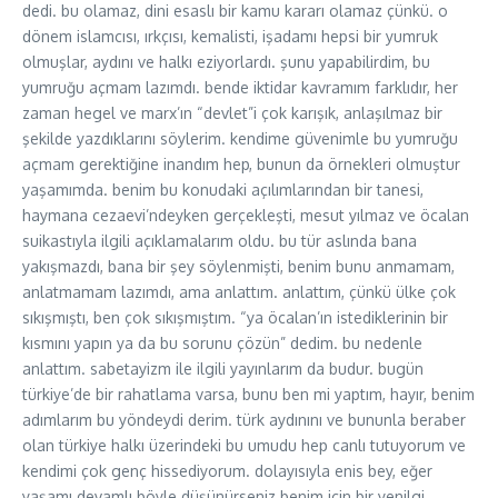
dedi. bu olamaz, dini esaslı bir kamu kararı olamaz çünkü. o
dönem islamcısı, ırkçısı, kemalisti, işadamı hepsi bir yumruk
olmuşlar, aydını ve halkı eziyorlardı. şunu yapabilirdim, bu
yumruğu açmam lazımdı. bende iktidar kavramım farklıdır, her
zaman hegel ve marx’ın “devlet”i çok karışık, anlaşılmaz bir
şekilde yazdıklarını söylerim. kendime güvenimle bu yumruğu
açmam gerektiğine inandım hep, bunun da örnekleri olmuştur
yaşamımda. benim bu konudaki açılımlarından bir tanesi,
haymana cezaevi’ndeyken gerçekleşti, mesut yılmaz ve öcalan
suikastıyla ilgili açıklamalarım oldu. bu tür aslında bana
yakışmazdı, bana bir şey söylenmişti, benim bunu anmamam,
anlatmamam lazımdı, ama anlattım. anlattım, çünkü ülke çok
sıkışmıştı, ben çok sıkışmıştım. “ya öcalan’ın istediklerinin bir
kısmını yapın ya da bu sorunu çözün” dedim. bu nedenle
anlattım. sabetayizm ile ilgili yayınlarım da budur. bugün
türkiye’de bir rahatlama varsa, bunu ben mi yaptım, hayır, benim
adımlarım bu yöndeydi derim. türk aydınını ve bununla beraber
olan türkiye halkı üzerindeki bu umudu hep canlı tutuyorum ve
kendimi çok genç hissediyorum. dolayısıyla enis bey, eğer
yaşamı devamlı böyle düşünürseniz benim için bir yenilgi