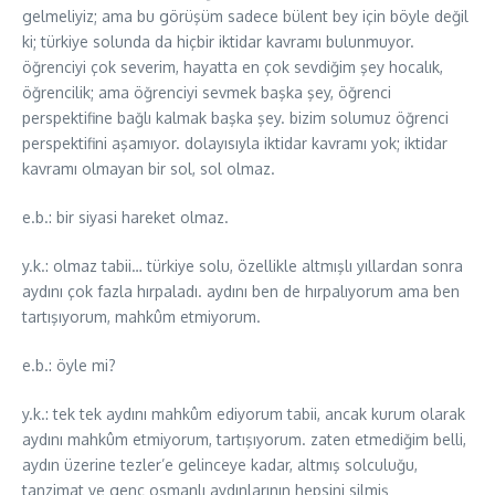
gelmeliyiz; ama bu görüşüm sadece bülent bey için böyle değil
ki; türkiye solunda da hiçbir iktidar kavramı bulunmuyor.
öğrenciyi çok severim, hayatta en çok sevdiğim şey hocalık,
öğrencilik; ama öğrenciyi sevmek başka şey, öğrenci
perspektifine bağlı kalmak başka şey. bizim solumuz öğrenci
perspektifini aşamıyor. dolayısıyla iktidar kavramı yok; iktidar
kavramı olmayan bir sol, sol olmaz.
e.b.: bir siyasi hareket olmaz.
y.k.: olmaz tabii… türkiye solu, özellikle altmışlı yıllardan sonra
aydını çok fazla hırpaladı. aydını ben de hırpalıyorum ama ben
tartışıyorum, mahkûm etmiyorum.
e.b.: öyle mi?
y.k.: tek tek aydını mahkûm ediyorum tabii, ancak kurum olarak
aydını mahkûm etmiyorum, tartışıyorum. zaten etmediğim belli,
aydın üzerine tezler’e gelinceye kadar, altmış solculuğu,
tanzimat ve genç osmanlı aydınlarının hepsini silmiş