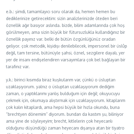
e.b.: şimdi, tamamlayıcı soru olarak da, hemen hemen bu
dediklerinize getirecektim: sizin analizlerinizde öteden beri
öznellik ağır basıyor aslında. bizde, bilim adamlarında çok hoş
görülmeyen, ama sizin büyük bir fütursuzlukla kullandığınız bir
öznellik payınız var. belki de bütün özgünlüğünüz oradan
geliyor. çok metodik, kişidışı denilebilecek, impersonel bir üslûp
değil, tam tersine, bütünüyle şahsi, öznel, sezgilere dayalı, yer
yer de insanı endişelendiren varsayımlara çok bel bağlayan bir
tarafınız var.
y.k.: birinci kısımda biraz kuşkularım var, çünkü o üsluptan
uzaklaşıyorum. yalnız o üsluptan uzaklaşıyorum dediğim
zaman, o yaptıklarımı yanlış bulduğum için değil; okuyucuyu
çekmek için, okumaya alıştırmak için uzaklaşıyorum. kitaplarım
çok kalın kitaplardı, ama hepsi büyük bir hızla okundu, buna
“brechtyen dönemim” diyorum. bundan da kastım şu, biliniyor
ama yine de söyleyeyim; brecht, kitlelerin çok heyecanlı
olduğunu düşündüğü zaman heyecanı dışarıya atan bir tiyatro