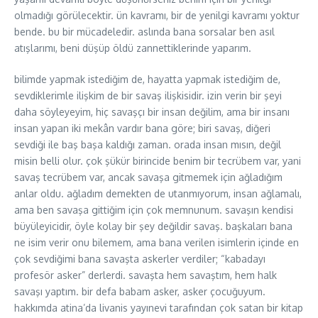
olmadığı görülecektir. ün kavramı, bir de yenilgi kavramı yoktur
bende. bu bir mücadeledir. aslında bana sorsalar ben asıl
atışlarımı, beni düşüp öldü zannettiklerinde yaparım.
bilimde yapmak istediğim de, hayatta yapmak istediğim de,
sevdiklerimle ilişkim de bir savaş ilişkisidir. izin verin bir şeyi
daha söyleyeyim, hiç savaşçı bir insan değilim, ama bir insanı
insan yapan iki mekân vardır bana göre; biri savaş, diğeri
sevdiği ile baş başa kaldığı zaman. orada insan mısın, değil
misin belli olur. çok şükür birincide benim bir tecrübem var, yani
savaş tecrübem var, ancak savaşa gitmemek için ağladığım
anlar oldu. ağladım demekten de utanmıyorum, insan ağlamalı,
ama ben savaşa gittiğim için çok memnunum. savaşın kendisi
büyüleyicidir, öyle kolay bir şey değildir savaş. başkaları bana
ne isim verir onu bilemem, ama bana verilen isimlerin içinde en
çok sevdiğimi bana savaşta askerler verdiler; “kabadayı
profesör asker” derlerdi. savaşta hem savaştım, hem halk
savaşı yaptım. bir defa babam asker, asker çocuğuyum.
hakkımda atina’da livanis yayınevi tarafından çok satan bir kitap