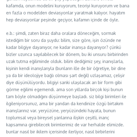
kafamda, onun modelini kuruyorum, teoriyi kuruyorum ve bana
en fazla o modelden deviasyonlar yaratmak kalıyor. hayatım
hep deviasyonlar peşinde geçiyor, kafamın içinde de öyle.
e.b.: şimdi, zaten biraz daha oralara döneceğim, sormak
istediğim bir soru da şuydu: bilim, size göre, işin özünde ne
kadar bilgiye dayanıyor, ne kadar inanışa dayanıyor? çünkü
bizler uzunca sayılabilecek bir dönem, bu iki unsuru birbirinden
uzak tutma eğiliminde olduk. bilim dediğimiz şey, inanışlarla,
kişinin kendi inanışlarıyla (bunların ille de bir öğretiye, bir dine
ya da bir ideolojiye bağlı olması şart değil) uzlaşamaz, çelişir
diye düşünülüyordu. bilgiyi sanki ulaşılacak arı bir form gibi
görme eğilimi egemendi. ama son yıllarda birçok kişi bunun
tam böyle olmadığını düşünmeye başladı. siz bilgi birimleri ile
ilgileniyorsunuz, ama bir yandan da kendinize özgü birtakım
inanışlarınız var. yeryüzüne, yeryüzündeki hayata, bunun
toplumsal veya bireysel yanlarına ilişkin çeşitli, inanç
kapsamına girebilecek birimlerimiz de var herhalde elimizde.
bunlar nasıl bir ikilem içerisinde ilerliyor, nasıl birbirlerini