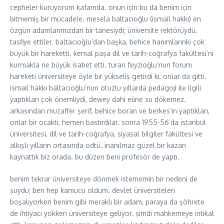
cepheler kuruyorum kafamda. onun için bu da benim için
bitmemiş bir mücadele. mesela baltacıoğlu (ismail hakkı) en
özgün adamlarımızdan bir tanesiydi; üniversite rektörüydü,
tasfiye ettiler. baltacıoğlu’dan başka, behice hanımlarınki çok
büyük bir hareketti. kemal paşa dil ve tarih-coğrafya fakültesi’ni
kurmakla ne büyük isabet etti. turan feyzioğlu’nun forum
hareketi üniversiteye öyle bir yükseliş getirdi ki, onlar da gitti.
ismail hakkı baltacıoğlu’nun otuzlu yıllarda pedagoji ile ilgili
yaptıkları çok önemliydi, dewey dahi eline su dökemez.
arkasından muzaffer şerif, behice boran ve berkes’in yaptıkları,
onlar bir ocaktı, hemen bastırdılar. sonra 1955-56’da istanbul
üniversitesi, dil ve tarih-coğrafya, siyasal bilgiler fakültesi ve
alkışlı yılların ortasında odtü. inanılmaz güzel bir kazan
kaynattık biz orada. bu düzen beni profesör de yaptı.
benim tekrar üniversiteye dönmek istememin bir nedeni de
şuydu; ben hep kamucu oldum. devlet üniversiteleri
boşalıyorken benim gibi meraklı bir adam, paraya da şöhrete
de ihtiyacı yokken üniversiteye geliyor. şimdi mahkemeye intikal