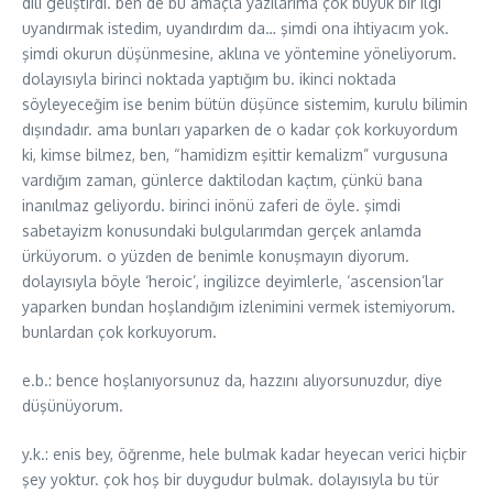
dili geliştirdi. ben de bu amaçla yazılarıma çok büyük bir ilgi
uyandırmak istedim, uyandırdım da… şimdi ona ihtiyacım yok.
şimdi okurun düşünmesine, aklına ve yöntemine yöneliyorum.
dolayısıyla birinci noktada yaptığım bu. ikinci noktada
söyleyeceğim ise benim bütün düşünce sistemim, kurulu bilimin
dışındadır. ama bunları yaparken de o kadar çok korkuyordum
ki, kimse bilmez, ben, “hamidizm eşittir kemalizm” vurgusuna
vardığım zaman, günlerce daktilodan kaçtım, çünkü bana
inanılmaz geliyordu. birinci inönü zaferi de öyle. şimdi
sabetayizm konusundaki bulgularımdan gerçek anlamda
ürküyorum. o yüzden de benimle konuşmayın diyorum.
dolayısıyla böyle ‘heroic’, ingilizce deyimlerle, ‘ascension’lar
yaparken bundan hoşlandığım izlenimini vermek istemiyorum.
bunlardan çok korkuyorum.
e.b.: bence hoşlanıyorsunuz da, hazzını alıyorsunuzdur, diye
düşünüyorum.
y.k.: enis bey, öğrenme, hele bulmak kadar heyecan verici hiçbir
şey yoktur. çok hoş bir duygudur bulmak. dolayısıyla bu tür