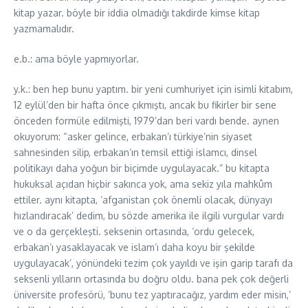
kitap yazar. böyle bir iddia olmadığı takdirde kimse kitap
yazmamalıdır.
e.b.: ama böyle yapmıyorlar.
y.k.: ben hep bunu yaptım. bir yeni cumhuriyet için isimli kitabım,
12 eylül’den bir hafta önce çıkmıştı, ancak bu fikirler bir sene
önceden formüle edilmişti, 1979’dan beri vardı bende. aynen
okuyorum: “asker gelince, erbakan’ı türkiye’nin siyaset
sahnesinden silip, erbakan’ın temsil ettiği islamcı, dinsel
politikayı daha yoğun bir biçimde uygulayacak.” bu kitapta
hukuksal açıdan hiçbir sakınca yok, ama sekiz yıla mahkûm
ettiler. aynı kitapta, ‘afganistan çok önemli olacak, dünyayı
hızlandıracak’ dedim, bu sözde amerika ile ilgili vurgular vardı
ve o da gerçekleşti. seksenin ortasında, ‘ordu gelecek,
erbakan’ı yasaklayacak ve islam’ı daha koyu bir şekilde
uygulayacak’, yönündeki tezim çok yayıldı ve işin garip tarafı da
seksenli yılların ortasında bu doğru oldu. bana pek çok değerli
üniversite profesörü, ‘bunu tez yaptıracağız, yardım eder misin,’