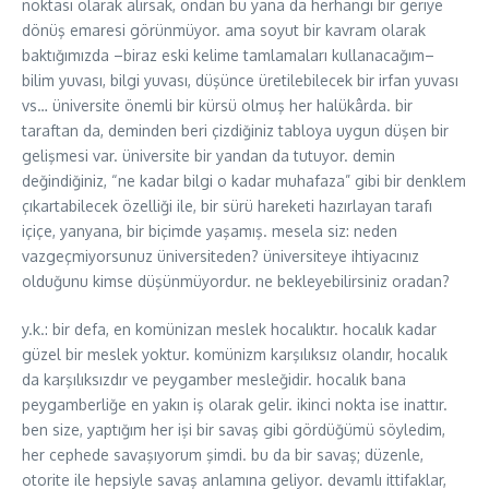
noktası olarak alırsak, ondan bu yana da herhangi bir geriye
dönüş emaresi görünmüyor. ama soyut bir kavram olarak
baktığımızda –biraz eski kelime tamlamaları kullanacağım–
bilim yuvası, bilgi yuvası, düşünce üretilebilecek bir irfan yuvası
vs… üniversite önemli bir kürsü olmuş her halükârda. bir
taraftan da, deminden beri çizdiğiniz tabloya uygun düşen bir
gelişmesi var. üniversite bir yandan da tutuyor. demin
değindiğiniz, “ne kadar bilgi o kadar muhafaza” gibi bir denklem
çıkartabilecek özelliği ile, bir sürü hareketi hazırlayan tarafı
içiçe, yanyana, bir biçimde yaşamış. mesela siz: neden
vazgeçmiyorsunuz üniversiteden? üniversiteye ihtiyacınız
olduğunu kimse düşünmüyordur. ne bekleyebilirsiniz oradan?
y.k.: bir defa, en komünizan meslek hocalıktır. hocalık kadar
güzel bir meslek yoktur. komünizm karşılıksız olandır, hocalık
da karşılıksızdır ve peygamber mesleğidir. hocalık bana
peygamberliğe en yakın iş olarak gelir. ikinci nokta ise inattır.
ben size, yaptığım her işi bir savaş gibi gördüğümü söyledim,
her cephede savaşıyorum şimdi. bu da bir savaş; düzenle,
otorite ile hepsiyle savaş anlamına geliyor. devamlı ittifaklar,