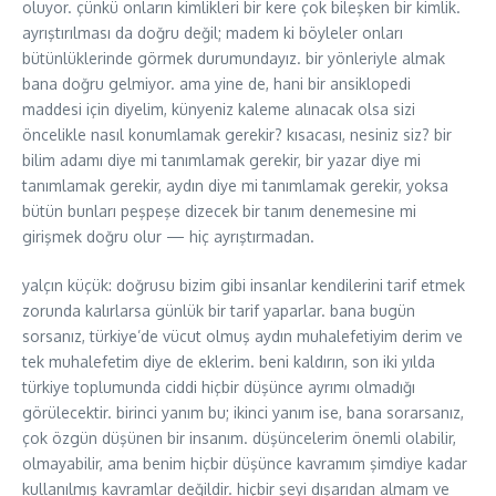
oluyor. çünkü onların kimlikleri bir kere çok bileşken bir kimlik.
ayrıştırılması da doğru değil; madem ki böyleler onları
bütünlüklerinde görmek durumundayız. bir yönleriyle almak
bana doğru gelmiyor. ama yine de, hani bir ansiklopedi
maddesi için diyelim, künyeniz kaleme alınacak olsa sizi
öncelikle nasıl konumlamak gerekir? kısacası, nesiniz siz? bir
bilim adamı diye mi tanımlamak gerekir, bir yazar diye mi
tanımlamak gerekir, aydın diye mi tanımlamak gerekir, yoksa
bütün bunları peşpeşe dizecek bir tanım denemesine mi
girişmek doğru olur — hiç ayrıştırmadan.
yalçın küçük: doğrusu bizim gibi insanlar kendilerini tarif etmek
zorunda kalırlarsa günlük bir tarif yaparlar. bana bugün
sorsanız, türkiye’de vücut olmuş aydın muhalefetiyim derim ve
tek muhalefetim diye de eklerim. beni kaldırın, son iki yılda
türkiye toplumunda ciddi hiçbir düşünce ayrımı olmadığı
görülecektir. birinci yanım bu; ikinci yanım ise, bana sorarsanız,
çok özgün düşünen bir insanım. düşüncelerim önemli olabilir,
olmayabilir, ama benim hiçbir düşünce kavramım şimdiye kadar
kullanılmış kavramlar değildir. hiçbir şeyi dışarıdan almam ve