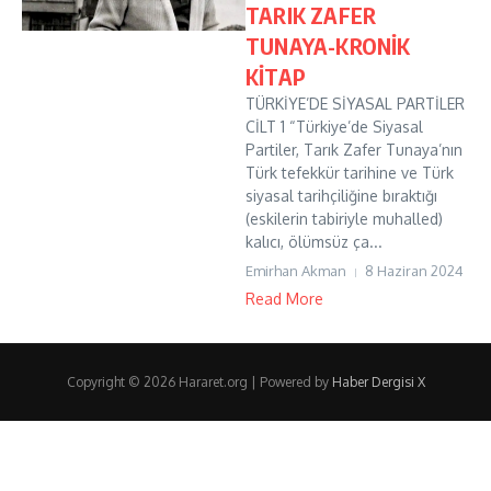
TARIK ZAFER
TUNAYA-KRONİK
KİTAP
TÜRKİYE’DE SİYASAL PARTİLER
CİLT 1 “Türkiye’de Siyasal
Partiler, Tarık Zafer Tunaya’nın
Türk tefekkür tarihine ve Türk
siyasal tarihçiliğine bıraktığı
(eskilerin tabiriyle muhalled)
kalıcı, ölümsüz ça...
Emirhan Akman
8 Haziran 2024
Read More
Copyright © 2026 Hararet.org | Powered by
Haber Dergisi X