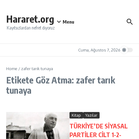
İçeriğe atla
Hararet.org
Menu
Kayıtsızlardan nefret diyoruz
Cuma, Ağustos 7, 2026
Home
/
zafer tarık tunaya
Etikete Göz Atma: zafer tarık
tunaya
Kitap
Yazılar
TÜRKİYE’DE SİYASAL
PARTİLER CİLT 1-2-