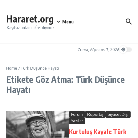
İçeriğe atla
Hararet.org
Menu
Kayıtsızlardan nefret diyoruz
Cuma, Ağustos 7, 2026
Home
/
Türk Düşünce Hayatı
Etikete Göz Atma: Türk Düşünce
Hayatı
Forum
Röportaj
Siyaset Dışı
Yazılar
Kurtuluş Kayalı: Türk