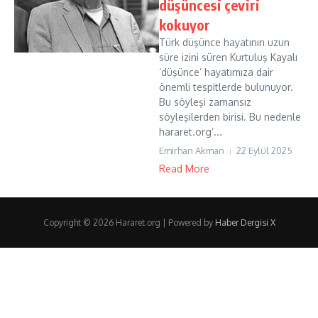
düşüncesi çeviri
kokuyor
Türk düşünce hayatının uzun
süre izini süren Kurtuluş Kayalı
‘düşünce’ hayatımıza dair
önemli tespitlerde bulunuyor.
Bu söyleşi zamansız
söyleşilerden birisi. Bu nedenle
hararet.org’...
Emirhan Akman
22 Eylül 2025
Read More
Copyright © 2026 Hararet.org | Powered by
Haber Dergisi X