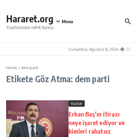
İçeriğe atla
Hararet.org
Menu
Kayıtsızlardan nefret diyoruz
Cumartesi, Ağustos 8, 2026
Home
/
dem parti
Etikete Göz Atma: dem parti
Yazılar
Erkan Baş’ın itirazı
neye işaret ediyor ve
kimleri rahatsız