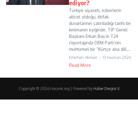
ediyor?
Türkiye siyaseti, ezberlerin
altüst olduğu, ittifak
duvarlarının çatırdadığı tarihi bir
kırılmanın eşiğinde. TİP Genel
Başkanı Erkan Baş’ın T24
röportajında DEM Parti’nin
muhtemel bir “Kürtçe ana dill...
Emirhan Akman
13 Haziran 2026
Read More
Copyright © 2026 Hararet.org | Powered by
Haber Dergisi X