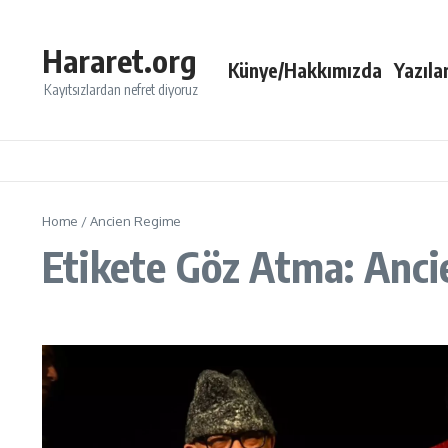
İçeriğe atla
Hararet.org
Künye/Hakkımızda
Yazıla
Kayıtsızlardan nefret diyoruz
Home
/
Ancien Regime
Etikete Göz Atma: Anc