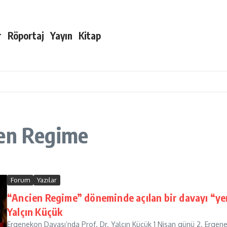
r
Röportaj
Yayın
Kitap
ien Regime
Forum
Yazılar
“Ancien Regime” döneminde açılan bir davayı “y
Yalçın Küçük
Ergenekon Davası’nda Prof. Dr. Yalçın Küçük 1 Nisan günü 2. Ergene