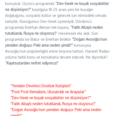
konuştuk. Üçüncü programda
“Dev-Geek ve kuşak sosyalistler
ne düşünüyor?”
başlığıyla 18-25 arası yeni bir kuşağın
doğduğunu, sosyalist kültür ve gelecek için elimizdeki umudu
tartıştık. Konuğumuz Dev-Geek üyeleriydi. Dördüncü
programda Emirhan Akman tek başına,
“Fatih Altaylı neden
tutuklandı, Rusya mı oluyoruz?
” meselesini ele aldı. Son
programda ise Batur ve Emirhan birlikte
“Doğan Avcıoğlu’nun
yeniden doğuşu: Peki ama neden şimdi?”
konusuyla
Avcıoğlu’nun popülerliğini enine boyuna tartıştı. Hararet Radyo
yoluna farklı konu ve konuklarla devam edecek. Ne diyorduk?
“Kayıtsızlardan nefret ediyoruz!”
“Yeniden Devrimci Dostluk Kulüpleri”
“Post Post Kemalizm, Ulusalcılık ve Arayışlar”
“Dev-Geek ve kuşak sosyalistler ne düşünüyor?”
“Fatih Altaylı neden tutuklandı, Rusya mı oluyoruz?
”
“Doğan Avcıoğlu’nun yeniden doğuşu: Peki ama neden
şimdi?”