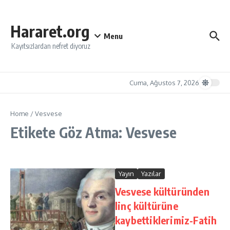
İçeriğe atla
Hararet.org
Menu
Kayıtsızlardan nefret diyoruz
Cuma, Ağustos 7, 2026
Home
/
Vesvese
Etikete Göz Atma: Vesvese
Yayın
Yazılar
Vesvese kültüründen
linç kültürüne
kaybettiklerimiz-Fatih