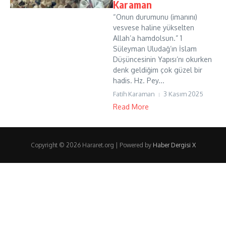
Karaman
“Onun durumunu (imanını)
vesvese haline yükselten
Allah’a hamdolsun.” 1
Süleyman Uludağ’ın İslam
Düşüncesinin Yapısı’nı okurken
denk geldiğim çok güzel bir
hadis. Hz. Pey...
Fatih Karaman
3 Kasım 2025
Read More
Copyright © 2026 Hararet.org | Powered by
Haber Dergisi X