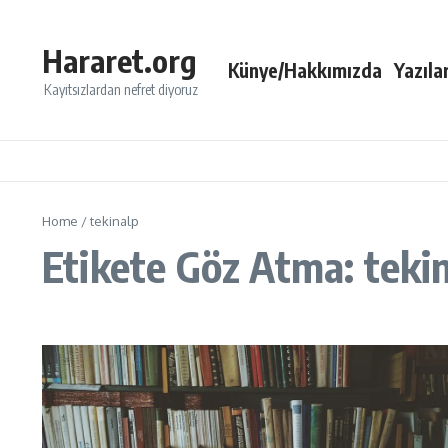
İçeriğe atla
Hararet.org
Künye/Hakkımızda
Yazıla
Kayıtsızlardan nefret diyoruz
Home
/
tekinalp
Etikete Göz Atma: teki