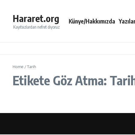
İçeriğe atla
Hararet.org
Künye/Hakkımızda
Yazıla
Kayıtsızlardan nefret diyoruz
Home
/
Tarih
Etikete Göz Atma: Tari