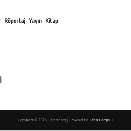
r
Röportaj
Yayın
Kitap
h
Copyright © 2026 Hararet.org | Powered by
Haber Dergisi X