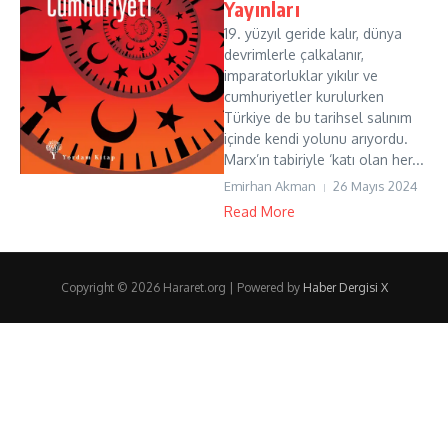
Yayınları
19. yüzyıl geride kalır, dünya
devrimlerle çalkalanır,
imparatorluklar yıkılır ve
cumhuriyetler kurulurken
Türkiye de bu tarihsel salınım
içinde kendi yolunu arıyordu.
Marx’ın tabiriyle ‘katı olan her...
Emirhan Akman
26 Mayıs 2024
Read More
Copyright © 2026 Hararet.org | Powered by
Haber Dergisi X