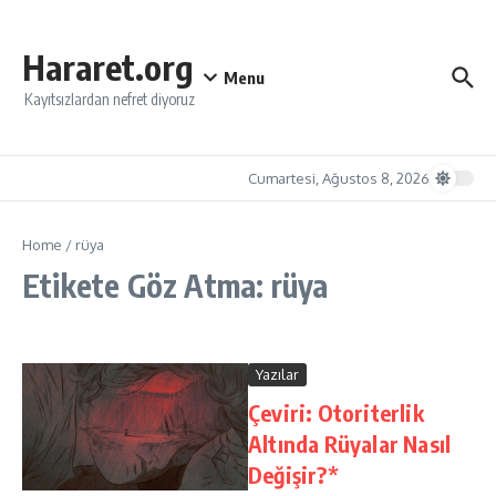
İçeriğe atla
Hararet.org
Menu
Kayıtsızlardan nefret diyoruz
Cumartesi, Ağustos 8, 2026
Home
/
rüya
Etikete Göz Atma: rüya
Yazılar
Çeviri: Otoriterlik
Altında Rüyalar Nasıl
Değişir?*