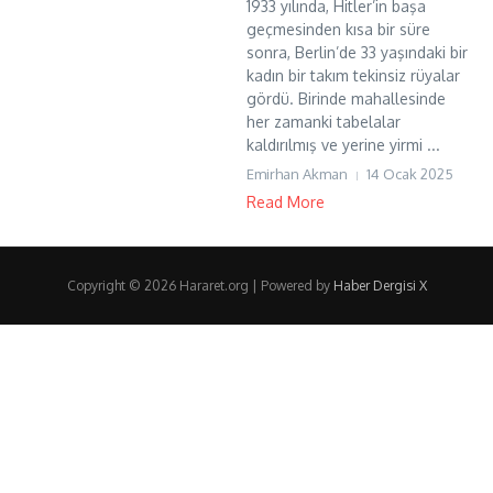
1933 yılında, Hitler’in başa
geçmesinden kısa bir süre
sonra, Berlin’de 33 yaşındaki bir
kadın bir takım tekinsiz rüyalar
gördü. Birinde mahallesinde
her zamanki tabelalar
kaldırılmış ve yerine yirmi ...
Emirhan Akman
14 Ocak 2025
Read More
Copyright © 2026 Hararet.org | Powered by
Haber Dergisi X