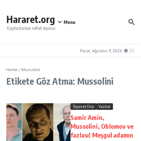
İçeriğe atla
Hararet.org
Menu
Kayıtsızlardan nefret diyoruz
Pazar, Ağustos 9, 2026
Home
/
Mussolini
Etikete Göz Atma: Mussolini
Siyaset Dışı
Yazılar
Samir Amin,
Mussolini, Oblomov ve
fazlası! Meşgul adamın