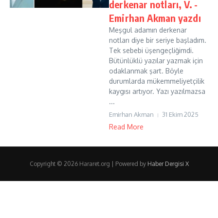
derkenar notları, V. -
Emirhan Akman yazdı
Meşgul adamın derkenar
notları diye bir seriye başladım.
Tek sebebi üşengeçliğimdi.
Bütünlüklü yazılar yazmak için
odaklanmak şart. Böyle
durumlarda mükemmeliyetçilik
kaygısı artıyor. Yazı yazılmazsa
...
Emirhan Akman
31 Ekim 2025
Read More
Copyright © 2026 Hararet.org | Powered by
Haber Dergisi X