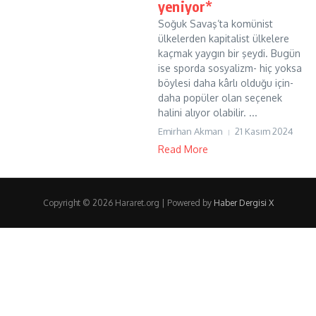
yeniyor*
Soğuk Savaş’ta komünist
ülkelerden kapitalist ülkelere
kaçmak yaygın bir şeydi. Bugün
ise sporda sosyalizm- hiç yoksa
böylesi daha kârlı olduğu için-
daha popüler olan seçenek
halini alıyor olabilir. ...
Emirhan Akman
21 Kasım 2024
Read More
Copyright © 2026 Hararet.org | Powered by
Haber Dergisi X