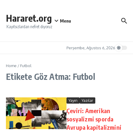
İçeriğe atla
Hararet.org
Menu
Kayıtsızlardan nefret diyoruz
Perşembe, Ağustos 6, 2026
Home
/
Futbol
Etikete Göz Atma: Futbol
Yayın
Yazılar
Çeviri: Amerikan
sosyalizmi sporda
Avrupa kapitalizmini