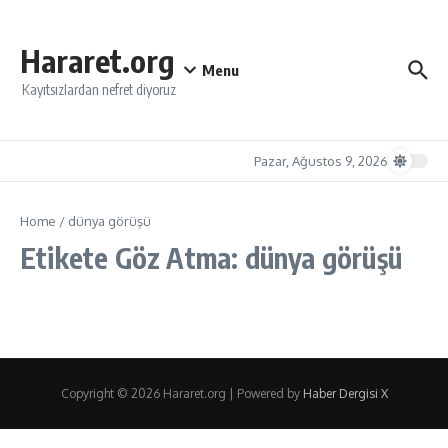
İçeriğe atla
Hararet.org
Menu
Kayıtsızlardan nefret diyoruz
Pazar, Ağustos 9, 2026
Home
/
dünya görüşü
Etikete Göz Atma: dünya görüşü
Copyright © 2026 Hararet.org | Powered by
Haber Dergisi X