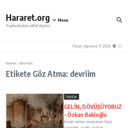
İçeriğe atla
Hararet.org
Menu
Kayıtsızlardan nefret diyoruz
Pazar, Ağustos 9, 2026
Home
/
devriim
Etikete Göz Atma: devriim
Yazılar
GELİN, DÖVÜŞÜYORUZ
– Özkan Bakioğlu
İnsan olma onurunun hiçe
sayıldığı, çünkü bütün