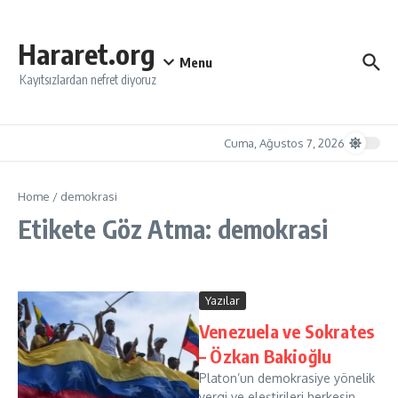
İçeriğe atla
Hararet.org
Menu
Kayıtsızlardan nefret diyoruz
Cuma, Ağustos 7, 2026
Home
/
demokrasi
Etikete Göz Atma: demokrasi
Yazılar
Venezuela ve Sokrates
– Özkan Bakioğlu
Platon’un demokrasiye yönelik
yergi ve eleştirileri herkesin