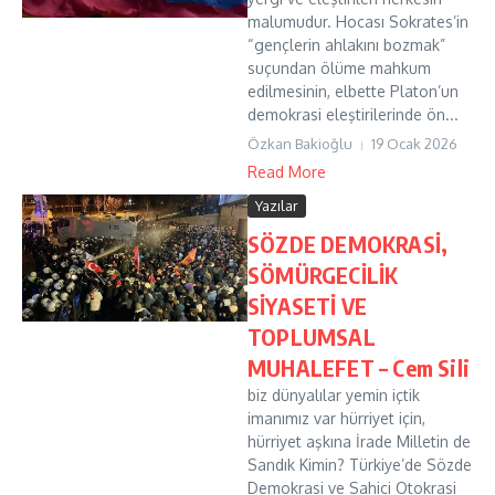
malumudur. Hocası Sokrates’in
“gençlerin ahlakını bozmak”
suçundan ölüme mahkum
edilmesinin, elbette Platon’un
demokrasi eleştirilerinde ön...
Özkan Bakioğlu
19 Ocak 2026
Read More
Yazılar
SÖZDE DEMOKRASİ,
SÖMÜRGECİLİK
SİYASETİ VE
TOPLUMSAL
MUHALEFET – Cem Sili
biz dünyalılar yemin içtik
imanımız var hürriyet için,
hürriyet aşkına İrade Milletin de
Sandık Kimin? Türkiye’de Sözde
Demokrasi ve Sahici Otokrasi